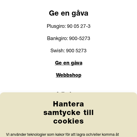
Ge en gåva
Plusgiro: 90 05 27-3
Bankgiro: 900-5273
Swish: 900 5273
Ge en gåva
Webbshop
Länkar
Hantera
Anlita Friends
samtycke till
cookies
Jobba hos oss
Prenumerera på nyhetsbrev
Vi använder teknologier som kakor för att lagra och/eller komma åt