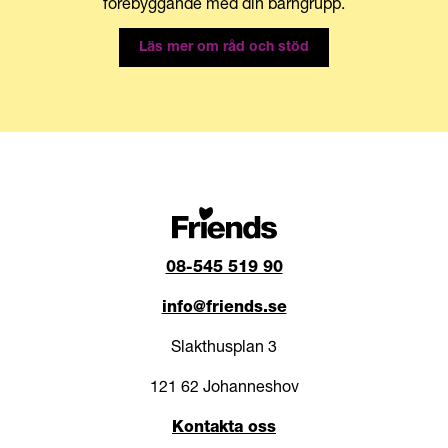
förebyggande med din barngrupp.
Läs mer om råd och stöd
08-545 519 90
info@friends.se
Slakthusplan 3
121 62 Johanneshov
Kontakta oss