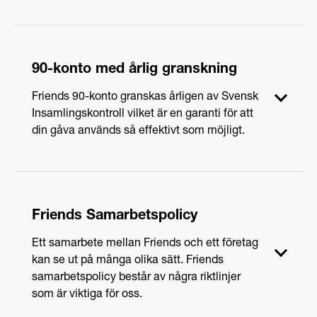
Giva Sverige verkar för att öka förtroendet för
insamlingsbranschen genom arbete med
90-konto med årlig granskning
kvalitetssäkring, kompetensutveckling och att
driva strukturfrågor för att minska hindren för
Friends 90-konto granskas årligen av Svensk
insamling samt att främja och marknadsföra
Insamlingskontroll vilket är en garanti för att
branschen mot givare, myndigheter och
din gåva används så effektivt som möjligt.
organisationer. Insamling ska bedrivas
transparent, etiskt och professionellt.
Svensk Insamlingskontroll bevakar att
Läs mer om hur vi säkrar ett tryggt
givande
organisationer som beviljats 90-konto använder
Friends Samarbetspolicy
minst 75 procent av intäkterna till verksamhetens
ändamål och att högst 25 procent utgörs av
Ett samarbete mellan Friends och ett företag
kostnader för insamling och administration.
kan se ut på många olika sätt. Friends
Svensk Insamlingskontroll beslutar om föreskrifter
samarbetspolicy består av några riktlinjer
och är behjälpliga med råd och anvisningar för
som är viktiga för oss.
innehavare av 90-konto. Föreskrifter och