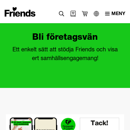
MENY
Svenska
Bli företagsvän
English
Ett enkelt sätt att stödja Friends och visa
العربية
ert samhällsengagemang!