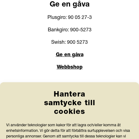
Ge en gåva
samt disciplinära åtgärder, i de länder företaget
är verksamt.
Plusgiro: 90 05 27-3
Bankgiro: 900-5273
Swish: 900 5273
Ge en gåva
Webbshop
Länkar
Hantera
Anlita Friends
samtycke till
cookies
Jobba hos oss
Prenumerera på nyhetsbrev
Vi använder teknologier som kakor för att lagra och/eller komma åt
enhetsinformation. Vi gör detta för att förbättra surfupplevelsen och visa
personliga annonser. Genom att samtycka till dessa teknologier kan vi
Press och rapporter