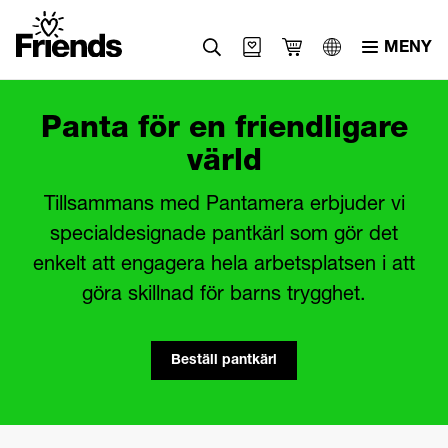
MENY
Svenska
Panta för en friendligare
English
värld
العربية
Tillsammans med Pantamera erbjuder vi
specialdesignade pantkärl som gör det
enkelt att engagera hela arbetsplatsen i att
göra skillnad för barns trygghet.
Beställ pantkärl