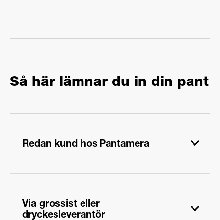
Så här lämnar du in din pant
Redan kund hos Pantamera
Är er organisation redan kund hos Pantamera? Då
kan ni fortsätta panta precis som vanligt. För att
Via grossist eller
pantpengarna ska gå till Friends behöver ni bara
dryckesleverantör