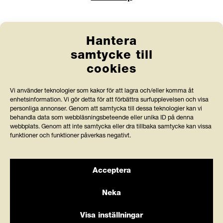
Länkar
Hantera
Anlita Friends
samtycke till
cookies
Jobba hos oss
Prenumerera på nyhetsbrev
Vi använder teknologier som kakor för att lagra och/eller komma åt
enhetsinformation. Vi gör detta för att förbättra surfupplevelsen och visa
personliga annonser. Genom att samtycka till dessa teknologier kan vi
Press och rapporter
behandla data som webbläsningsbeteende eller unika ID på denna
webbplats. Genom att inte samtycka eller dra tillbaka samtycke kan vissa
Styrdokument och köpvillkor
funktioner och funktioner påverkas negativt.
Acceptera
Stiftelsen Friends granskas av Svensk
Neka
Insamlingskontroll, vilka bevakar att organisationer med
90-konto använder minst 75 % av intäkterna till
Visa inställningar