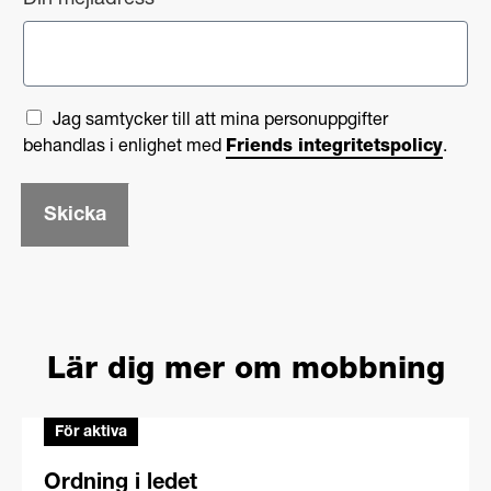
Din mejladress
*
A
Jag samtycker till att mina personuppgifter
g
behandlas i enlighet med
Friends integritetspolicy
.
r
e
Skicka
e
m
e
n
t
*
Lär dig mer om mobbning
För aktiva
Ordning i ledet