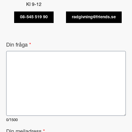
Kl 9-12
08-545 519 90
radgivning@friends.se
f
Din fråga
*
r
å
g
a
D
i
n
*
0/1500