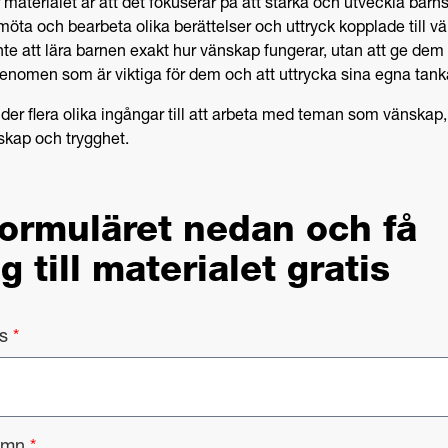
aterialet är att det fokuserar på att stärka och utveckla barn
 möta och bearbeta olika berättelser och uttryck kopplade till v
nte att lära barnen exakt hur vänskap fungerar, utan att ge dem 
 fenomen som är viktiga för dem och att uttrycka sina egna tank
uder flera olika ingångar till att arbeta med teman som vänska
skap och trygghet.
 formuläret nedan och få
ng till materialet gratis
ss
*