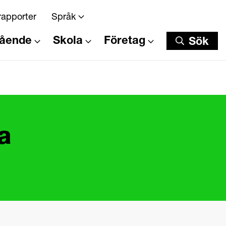
rapporter
Språk
tående
Skola
Företag
Sök
Sök
a