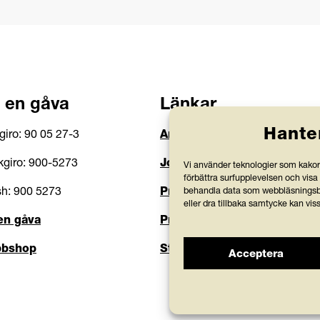
 en gåva
Länkar
Hante
giro: 90 05 27-3
Anlita Friends
giro: 900-5273
Jobba hos oss
Vi använder teknologier som kakor 
förbättra surfupplevelsen och visa
h: 900 5273
Prenumerera på nyhetsbre
behandla data som webbläsningsbe
eller dra tillbaka samtycke kan vis
en gåva
Press och rapporter
bshop
Styrdokument och köpvillko
Acceptera