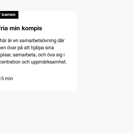
r barnen
fria min kompis
här är en samarbetsövning där
en övar på att hjälpa sina
isar, samarbeta, och öva sig i
centration och uppmärksamhet.
5 min