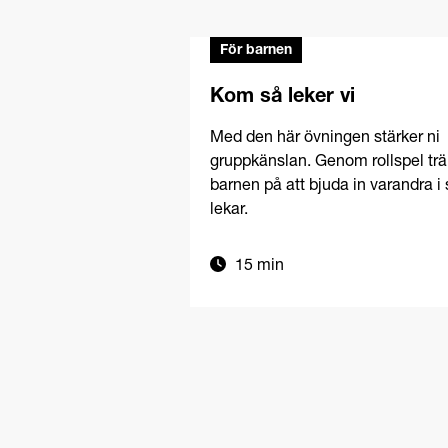
*
För barnen
Kom så leker vi
Med den här övningen stärker ni
gruppkänslan. Genom rollspel trä
barnen på att bjuda in varandra i 
lekar.
15 min