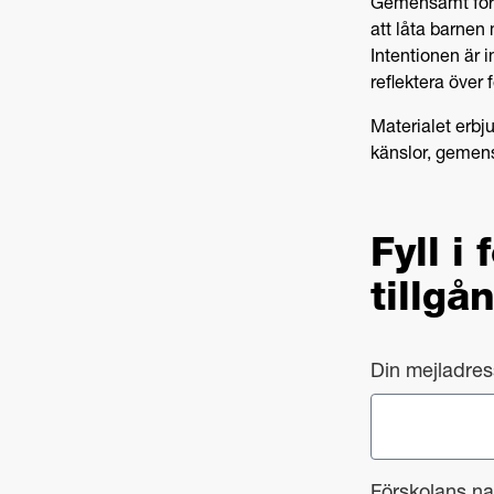
Gemensamt för m
att låta barnen
Intentionen är i
reflektera över
Materialet erbj
känslor, gemen
Fyll i
tillgå
Din mejladre