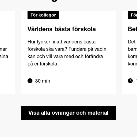
För kollegor
Fö
Världens bästa förskola
Be
Hur tycker ni att världens bästa
Det 
nar
förskola ska vara? Fundera på vad ni
barn
sina
kan och vill vara med och förändra
komp
på er förskola.
kon
30 min
1
Visa alla övningar och material