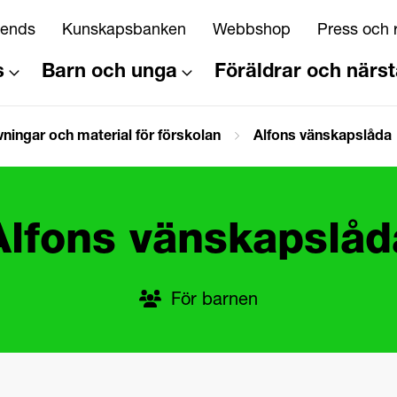
riends
Kunskapsbanken
Webbshop
Press och 
s
Barn och unga
Föräldrar och närs
ningar och material för förskolan
Alfons vänskapslåda
Alfons vänskapslåd
För barnen