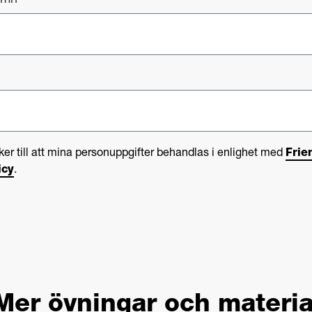
namn
*
er till att mina personuppgifter behandlas i enlighet med
Frie
icy
.
Mer övningar och materia