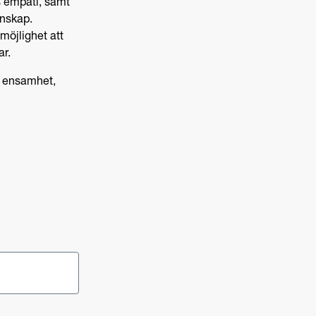
s empati, samt
änskap.
möjlighet att
ar.
p, ensamhet,