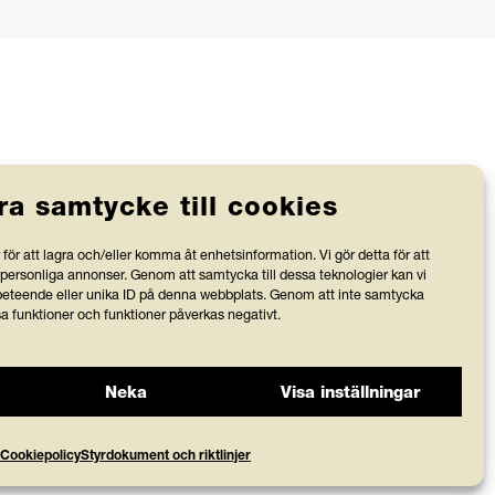
ra samtycke till cookies
Stiftelsen Friends granskas av
för att lagra och/eller komma åt enhetsinformation. Vi gör detta för att
Svensk Insamlingskontroll, vilka
 personliga annonser. Genom att samtycka till dessa teknologier kan vi
bevakar att organisationer med 90-
v
teende eller unika ID på denna webbplats. Genom att inte samtycka
sa funktioner och funktioner påverkas negativt.
konto använder minst 75 % av
intäkterna till verksamhetens
ändamål.
r
Neka
Visa inställningar
Cookiepolicy
Styrdokument och riktlinjer