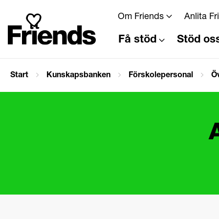
Om Friends
Anlita F
Få stöd
Stöd os
Start
Kunskapsbanken
Förskolepersonal
Öv