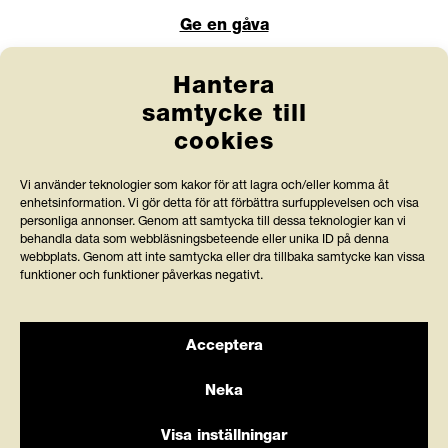
Ge en gåva
Webbshop
Hantera
samtycke till
Länkar
cookies
Anlita Friends
Vi använder teknologier som kakor för att lagra och/eller komma åt
enhetsinformation. Vi gör detta för att förbättra surfupplevelsen och visa
Jobba hos oss
personliga annonser. Genom att samtycka till dessa teknologier kan vi
behandla data som webbläsningsbeteende eller unika ID på denna
Prenumerera på nyhetsbrev
webbplats. Genom att inte samtycka eller dra tillbaka samtycke kan vissa
funktioner och funktioner påverkas negativt.
Press och rapporter
Styrdokument och köpvillkor
Acceptera
Neka
Visa inställningar