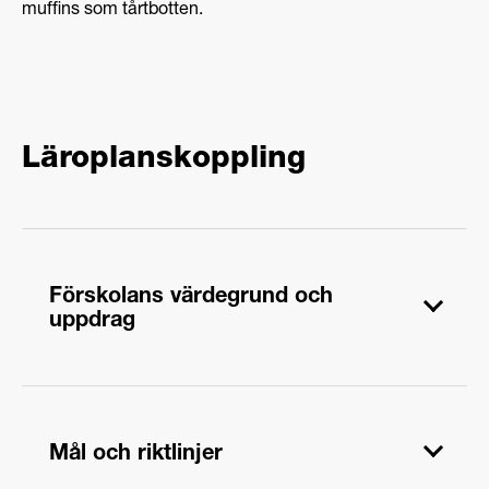
muffins som tårtbotten.
Läroplanskoppling
Förskolans värdegrund och
uppdrag
Förskolans uppdrag – Lek är grunden för
utveckling, lärande och välbefinnande
Mål och riktlinjer
För barn är det lek i sig som är viktigt. I lek får