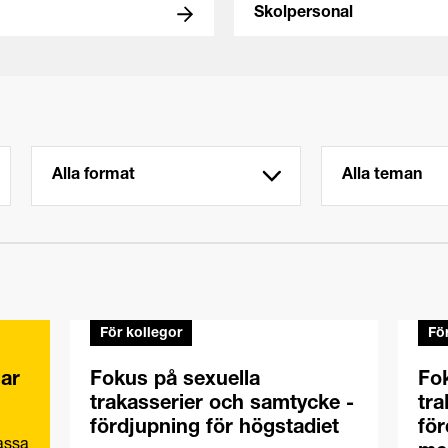
Skolpersonal
För kollegor
Fö
gar
Fokus på sexuella
Fok
trakasserier och samtycke -
tra
fördjupning för högstadiet
för
passa