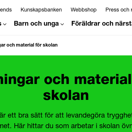
riends
Kunskapsbanken
Webbshop
Press och 
s
Barn och unga
Föräldrar och närs
ar och material för skolan
ingar och material
skolan
r ett bra sätt för att levandegöra trygghe
et. Här hittar du som arbetar i skolan öv