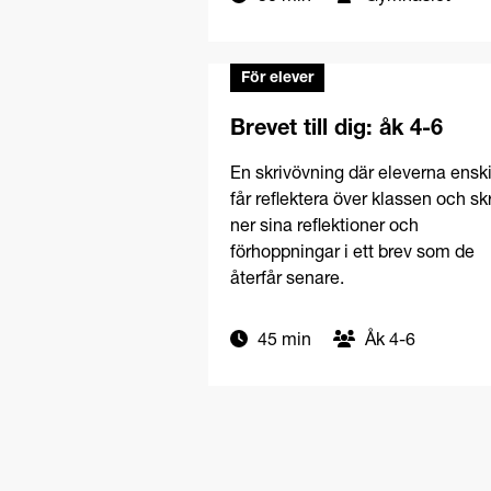
För elever
Brevet till dig: åk 4-6
En skrivövning där eleverna enski
får reflektera över klassen och sk
ner sina reflektioner och
förhoppningar i ett brev som de
återfår senare.
45 min
Åk 4-6