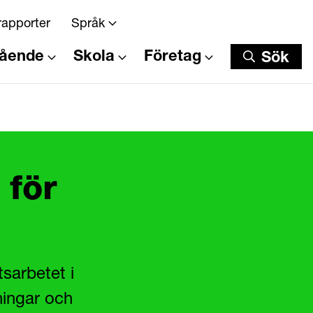
rapporter
Språk
tående
Skola
Företag
Sök
Sök
 för
tsarbetet i
ningar och