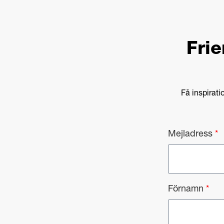
Frie
Få inspirat
Mejladress
*
Förnamn
*