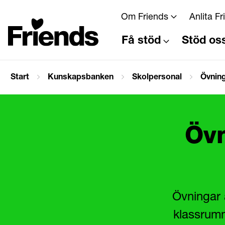
Om Friends
Anlita F
Få stöd
Stöd os
Start
Kunskapsbanken
Skolpersonal
Övning
Övn
Övningar ä
klassrumm