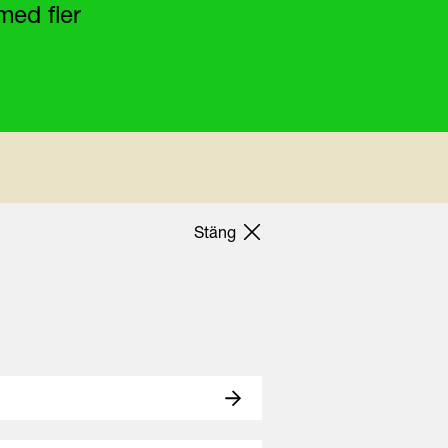
med fler
Stäng