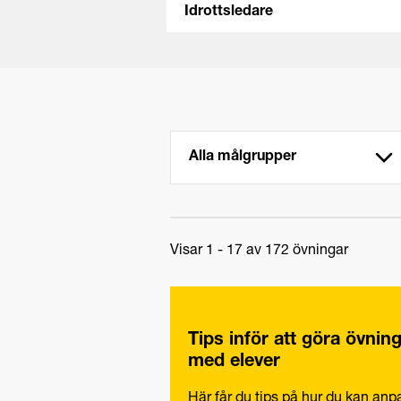
Idrottsledare
Visar 1 - 17 av 172 övningar
Tips inför att göra övnin
med elever
Här får du tips på hur du kan an