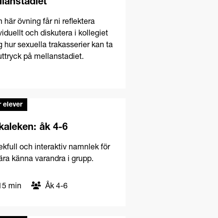
lanstadiet
n här övning får ni reflektera
viduellt och diskutera i kollegiet
g hur sexuella trakasserier kan ta
uttryck på mellanstadiet.
 elever
aleken: åk 4-6
ekfull och interaktiv namnlek för
lära känna varandra i grupp.
5 min
Åk 4-6