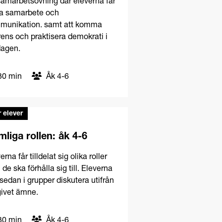
amarbetsövning där eleverna får
na samarbete och
munikation. samt att komma
ens och praktisera demokrati i
dagen.
0 min
Åk 4-6
 elever
liga rollen: åk 4-6
erna får tilldelat sig olika roller
de ska förhålla sig till. Eleverna
sedan i grupper diskutera utifrån
givet ämne.
0 min
Åk 4-6