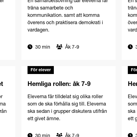
er
En samarbetsövning där eleverna får
En s
träna samarbete och
trä
kommunikation. samt att komma
kom
överens och praktisera demokrati i
över
vardagen.
var
30 min
Åk 7-9
3
För elever
För
et
Hemliga rollen: åk 7-9
Hem
er
Eleverna får tilldelat sig olika roller
Elev
rna
som de ska förhålla sig till. Eleverna
som 
från
ska sedan i grupper diskutera utifrån
ska 
ett givet ämne.
ett 
30 min
Åk 7-9
3