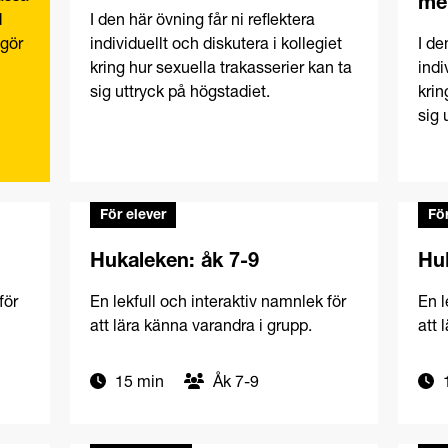
mel
d
I den här övning får ni reflektera
 gör
individuellt och diskutera i kollegiet
I de
kring hur sexuella trakasserier kan ta
indi
sig uttryck på högstadiet.
krin
sig 
För elever
För
Hukaleken: åk 7-9
Huk
för
En lekfull och interaktiv namnlek för
En l
att lära känna varandra i grupp.
att 
15 min
Åk 7-9
1