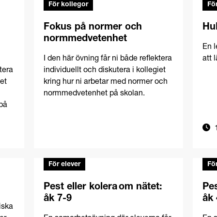
För kollegor
För
Fokus på normer och
Huk
normmedvetenhet
En l
I den här övning får ni både reflektera
att 
tera
individuellt och diskutera i kollegiet
iet
kring hur ni arbetar med normer och
normmedvetenhet på skolan.
 på
1
För elever
För
Pest eller kolera om nätet:
Pes
åk 7-9
åk 
tiska