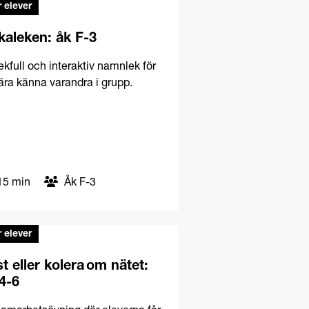
 elever
aleken: åk F-3
ekfull och interaktiv namnlek för
lära känna varandra i grupp.
5 min
Åk F-3
 elever
t eller kolera om nätet:
4-6