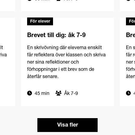
För elever
För
Brevet till dig: åk 7-9
Bre
lt
En skrivövning där eleverna enskilt
En s
riva
får reflektera över klassen och skriva
får 
ner sina reflektioner och
ner 
förhoppningar i ett brev som de
förh
återfår senare.
åter
45 min
Åk 7-9
4
Visa fler