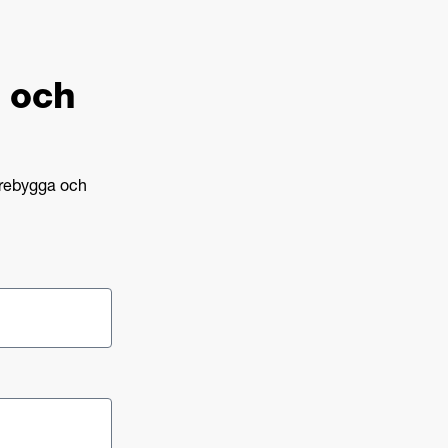
e och
örebygga och