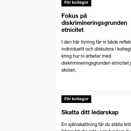
För kollegor
Fokus på
diskrimineringsgrunden
etnicitet
I den här övning får ni både reflek
individuellt och diskutera i kolleg
kring hur ni arbetar med
diskrimineringsgrunden etnicitet
skolan.
För kollegor
Skatta ditt ledarskap
En självskattning får du ställa kri