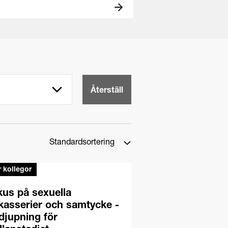
Återställ
r kollegor
us på sexuella
kasserier och samtycke -
djupning för