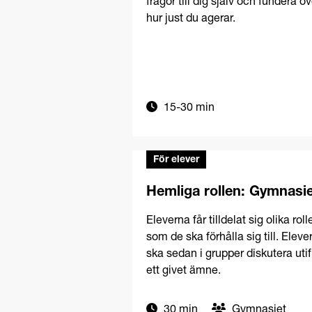
frågor till dig själv och fundera öv
hur just du agerar.
15-30 min
För elever
Hemliga rollen: Gymnasi
Eleverna får tilldelat sig olika roll
som de ska förhålla sig till. Eleve
ska sedan i grupper diskutera uti
ett givet ämne.
30 min
Gymnasiet