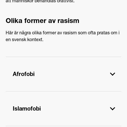
att människor behandlas orättvist.
Olika former av rasism
Här är några olika former av rasism som ofta pratas om i
en svensk kontext.
Afrofobi
Afrofobi är rasism som drabbar svarta eller
personer med ursprung från subsahariska Afrika.
Islamofobi
Det innebär att se och behandla dessa människor
som mindervärdiga, och det finns en flera hundra
år lång tradition av afrofobi i Sverige och andra