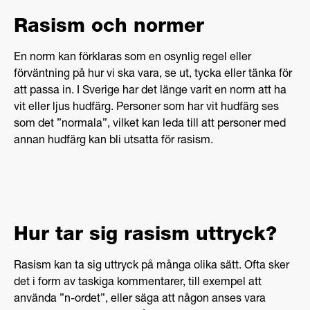
representera hela religionen.
i Europa nekas rätten till skolgång, arbete,
kränkande behandling och diskriminering med
bostäder och sjukvård.
Forum för levande historia skriver att antalet
Rasism och normer
grund i rasistiska idéer, men även på grund av
Källa: Antirasistiska akademin, Forum för levande
attacker mot judiska institutioner idag har ökat i
fördomar mot – och okunskap om – samer,
historia
Källa: Forum för levande historia
Europa.
En norm kan förklaras som en osynlig regel eller
samisk historia och kultur.
förväntning på hur vi ska vara, se ut, tycka eller tänka för
Källa: Antirasistiska akademin, Forum för levande
Samer kan också bli utsatta för diskriminering och
att passa in. I Sverige har det länge varit en norm att ha
historia
kränkande behandling på grund av att de anses
vit eller ljus hudfärg. Personer som har vit hudfärg ses
vara särskilt privilegierade. Det grundar sig i
som det ”normala”, vilket kan leda till att personer med
okunskap om vad minoritets- eller
annan hudfärg kan bli utsatta för rasism.
urfolksrättigheter innebär.
Källa: Forum för levande historia
Hur tar sig rasism uttryck?
Rasism kan ta sig uttryck på många olika sätt. Ofta sker
det i form av taskiga kommentarer, till exempel att
använda ”n-ordet”, eller säga att någon anses vara