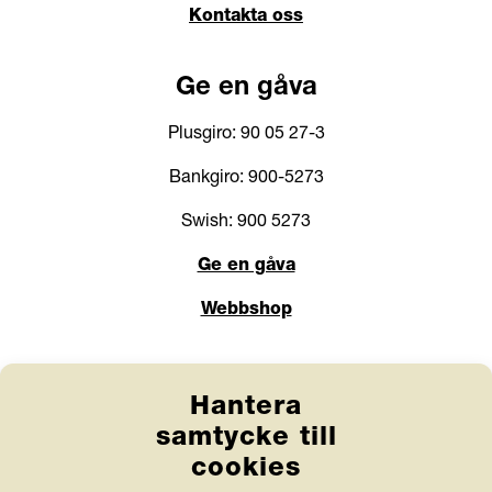
Kontakta oss
Ge en gåva
Plusgiro: 90 05 27-3
Bankgiro: 900-5273
Swish: 900 5273
Ge en gåva
Webbshop
Länkar
Hantera
Anlita Friends
samtycke till
cookies
Jobba hos oss