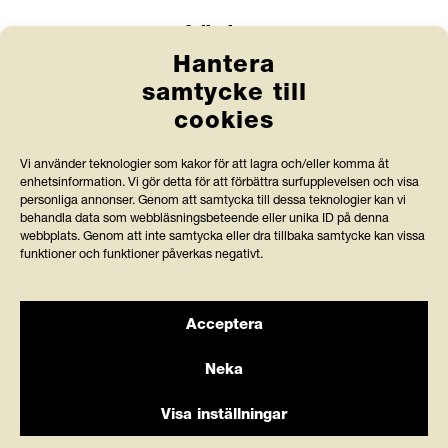
Länkar
Hantera
Anlita Friends
samtycke till
cookies
Jobba hos oss
Prenumerera på nyhetsbrev
Vi använder teknologier som kakor för att lagra och/eller komma åt
enhetsinformation. Vi gör detta för att förbättra surfupplevelsen och visa
Press och rapporter
personliga annonser. Genom att samtycka till dessa teknologier kan vi
behandla data som webbläsningsbeteende eller unika ID på denna
webbplats. Genom att inte samtycka eller dra tillbaka samtycke kan vissa
Styrdokument och köpvillkor
funktioner och funktioner påverkas negativt.
Acceptera
Stiftelsen Friends granskas av Svensk
Neka
Insamlingskontroll, vilka bevakar att organisationer med
90-konto använder minst 75 % av intäkterna till
Visa inställningar
verksamhetens ändamål.