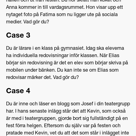
hallen och ut från festen. Du hör skratt från köket och
Anna kommer in till vardagsrummet. Hon visar upp ett
nytaget foto på Fatima som nu ligger ute på sociala
medier. Vad gör du?
Case 3
Du är lärare i en klass på gymnasiet. Idag ska eleverna
ha individuella redovisningar inför klassen. När Elias
börjar sin redovisning är det en elev som börjar skriva på
mobilen under bänken. Du kan inte se om Elias som
redovisar märker det. Vad gör du?
Case 4
Du är inne och läser en blogg som Josef i din teatergrupp
har. I hans senaste inlägg står det att Kevin, som också
är med i teatergruppen, gjorde bort sig fullständigt på en
fest förra helgen. Eftersom du själv var på festen och
pratade med Kevin, vet du att det som står i inlägget inte