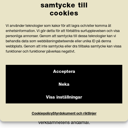
samtycke till
Länkar
cookies
Anlita Friends
Vi använder teknologier som kakor för att lagra och/eller komma åt
enhetsinformation. Vi gör detta för att förbättra surfupplevelsen och visa
Jobba hos oss
personliga annonser. Genom att samtycka till dessa teknologier kan vi
behandla data som webbläsningsbeteende eller unika ID på denna
Prenumerera på nyhetsbrev
webbplats. Genom att inte samtycka eller dra tillbaka samtycke kan vissa
funktioner och funktioner påverkas negativt.
Press och rapporter
Styrdokument och köpvillkor
Acceptera
Neka
Visa inställningar
Stiftelsen Friends granskas av Svensk
Kontakta
råd och
Insamlingskontroll, vilka bevakar att organisationer med
stöd
Cookiepolicy
Styrdokument och riktlinjer
90-konto använder minst 75 % av intäkterna till
verksamhetens ändamål.