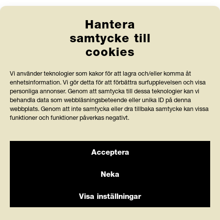
Länkar
Hantera
Anlita Friends
samtycke till
cookies
Jobba hos oss
Prenumerera på nyhetsbrev
Vi använder teknologier som kakor för att lagra och/eller komma åt
enhetsinformation. Vi gör detta för att förbättra surfupplevelsen och visa
Press och rapporter
personliga annonser. Genom att samtycka till dessa teknologier kan vi
behandla data som webbläsningsbeteende eller unika ID på denna
webbplats. Genom att inte samtycka eller dra tillbaka samtycke kan vissa
Styrdokument och köpvillkor
funktioner och funktioner påverkas negativt.
Acceptera
Stiftelsen Friends granskas av Svensk
Neka
Insamlingskontroll, vilka bevakar att organisationer med
90-konto använder minst 75 % av intäkterna till
Visa inställningar
verksamhetens ändamål.