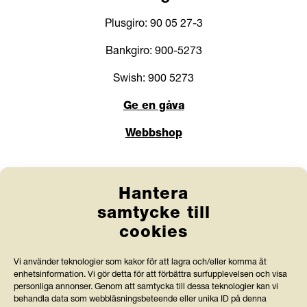
Plusgiro: 90 05 27-3
Bankgiro: 900-5273
Swish: 900 5273
Ge en gåva
Webbshop
Länkar
Hantera
Anlita Friends
samtycke till
cookies
Jobba hos oss
Prenumerera på nyhetsbrev
Vi använder teknologier som kakor för att lagra och/eller komma åt
enhetsinformation. Vi gör detta för att förbättra surfupplevelsen och visa
personliga annonser. Genom att samtycka till dessa teknologier kan vi
Press och rapporter
behandla data som webbläsningsbeteende eller unika ID på denna