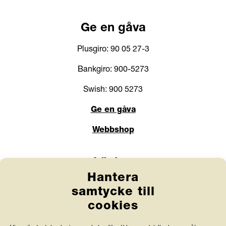
Ge en gåva
Plusgiro: 90 05 27-3
Bankgiro: 900-5273
Swish: 900 5273
Ge en gåva
Webbshop
Länkar
Hantera
Anlita Friends
samtycke till
cookies
Jobba hos oss
Prenumerera på nyhetsbrev