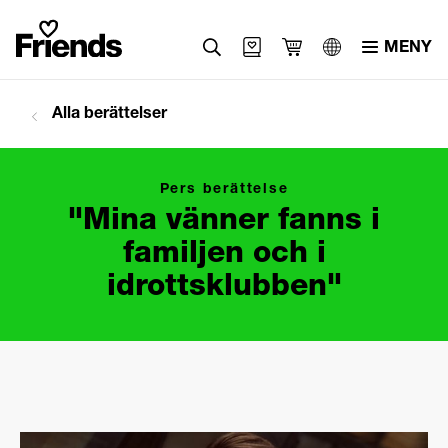
MENY
Svenska
Alla berättelser
English
العربية
Pers berättelse
"Mina vänner fanns i
familjen och i
idrottsklubben"