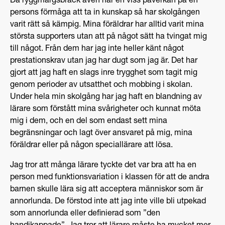
Då ryggmärgsbråck även har en viss påverkan på en
persons förmåga att ta in kunskap så har skolgången
varit rätt så kämpig. Mina föräldrar har alltid varit mina
största supporters utan att på något sätt ha tvingat mig
till något. Från dem har jag inte heller känt något
prestationskrav utan jag har dugt som jag är. Det har
gjort att jag haft en slags inre trygghet som tagit mig
genom perioder av utsatthet och mobbing i skolan.
Under hela min skolgång har jag haft en blandning av
lärare som förstått mina svårigheter och kunnat möta
mig i dem, och en del som endast sett mina
begränsningar och lagt över ansvaret på mig, mina
föräldrar eller på någon speciallärare att lösa.
Jag tror att många lärare tyckte det var bra att ha en
person med funktionsvariation i klassen för att de andra
barnen skulle lära sig att acceptera människor som är
annorlunda. De förstod inte att jag inte ville bli utpekad
som annorlunda eller definierad som ”den