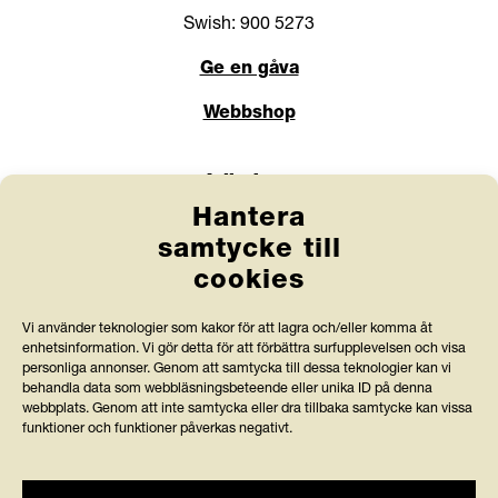
Swish: 900 5273
Ge en gåva
Webbshop
Länkar
Hantera
Anlita Friends
samtycke till
cookies
Jobba hos oss
Prenumerera på nyhetsbrev
Vi använder teknologier som kakor för att lagra och/eller komma åt
enhetsinformation. Vi gör detta för att förbättra surfupplevelsen och visa
Press och rapporter
personliga annonser. Genom att samtycka till dessa teknologier kan vi
behandla data som webbläsningsbeteende eller unika ID på denna
webbplats. Genom att inte samtycka eller dra tillbaka samtycke kan vissa
Styrdokument och köpvillkor
funktioner och funktioner påverkas negativt.