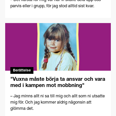
– Det värsta för mig var när vi skulle dela upp oss
parvis eller i grupp, för jag stod alltid sist kvar.
Berättelse
"Vuxna måste börja ta ansvar och vara
med i kampen mot mobbning"
– Jag minns allt ni sa till mig och allt som ni utsatte
mig för. Och jag kommer aldrig någonsin att
glömma det.