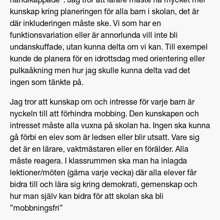
handikappade”. Jag tror att lärare måste ha mycket mer
kunskap kring planeringen för alla barn i skolan, det är
där inkluderingen måste ske. Vi som har en
funktionsvariation eller är annorlunda vill inte bli
undanskuffade, utan kunna delta om vi kan. Till exempel
kunde de planera för en idrottsdag med orientering eller
pulkaåkning men hur jag skulle kunna delta vad det
ingen som tänkte på.
Jag tror att kunskap om och intresse för varje barn är
nyckeln till att förhindra mobbing. Den kunskapen och
intresset måste alla vuxna på skolan ha. Ingen ska kunna
gå förbi en elev som är ledsen eller blir utsatt. Vare sig
det är en lärare, vaktmästaren eller en förälder. Alla
måste reagera. I klassrummen ska man ha inlagda
lektioner/möten (gärna varje vecka) där alla elever får
bidra till och lära sig kring demokrati, gemenskap och
hur man själv kan bidra för att skolan ska bli
”mobbningsfri”