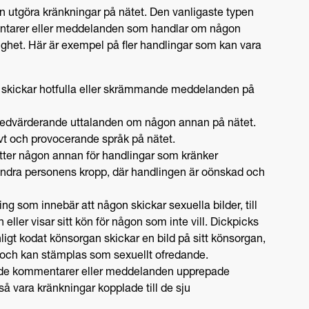
an utgöra kränkningar på nätet. Den vanligaste typen
entarer eller meddelanden som handlar om någon
righet. Här är exempel på fler handlingar som kan vara
n skickar hotfulla eller skrämmande meddelanden på
r nedvärderande uttalanden om någon annan på nätet.
vt och provocerande språk på nätet.
ätter någon annan för handlingar som kränker
 andra personens kropp, där handlingen är oönskad och
ing som innebär att någon skickar sexuella bilder, till
eller visar sitt kön för någon som inte vill. Dickpicks
gt kodat könsorgan skickar en bild på sitt könsorgan,
t och kan stämplas som sexuellt ofredande.
ande kommentarer eller meddelanden upprepade
å vara kränkningar kopplade till de sju