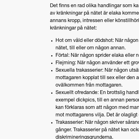
Det finns en rad olika handlingar som k
av kränkningar på nätet är elaka komm
annans kropp, intressen eller könstillhö
kränkningar på nätet:
Hot om våld eller dödshot: När någo
nätet, till eller om någon annan.
Förtal: När någon sprider elaka elle
Flejming: När någon använder ett gro
Sexuella trakasserier: När någon uts
mottagaren kopplat till sex eller den
ovälkommen från mottagaren.
Sexuellt ofredande: En brottslig handl
exempel dickpics, till en annan person 
kan förklaras som att någon med manli
mot mottagarens vilja. Det är olaglig
Trakasserier: När någon skriver sår
gånger. Trakasserier på nätet kan ocks
diskrimineringsgrunderna.