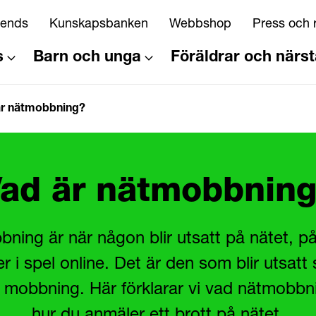
riends
Kunskapsbanken
Webbshop
Press och 
s
Barn och unga
Föräldrar och närs
är nätmobbning?
ad är nätmobbnin
ning är när någon blir utsatt på nätet, på
er i spel online. Det är den som blir utsat
 mobbning. Här förklarar vi vad nätmobbn