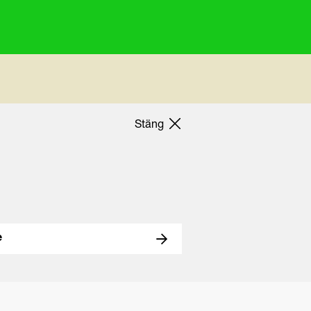
Stäng
e