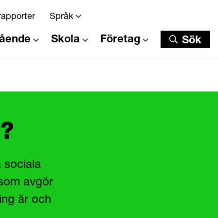
rapporter
Språk
tående
Skola
Företag
Sök
Sök
g?
 sociala
t som avgör
ing är och