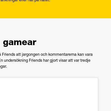
änkningar eller hat på nätet.
om gamear
å Friends att jargongen och kommentarerna kan vara
En undersökning Friends har gjort visar att var tredje
gar.