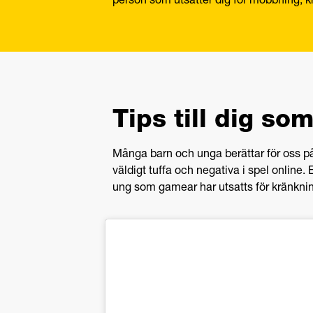
person som utsätter dig för mobbning, kr
Tips till dig s
Många barn och unga berättar för oss p
väldigt tuffa och negativa i spel online. 
ung som gamear har utsatts för kränknin