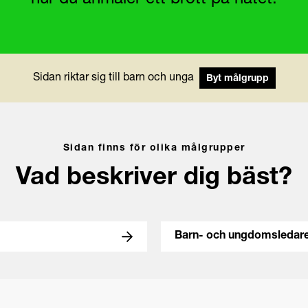
hur du anmäler ett brott på nätet.
Sidan riktar sig till barn och unga
Byt målgrupp
Sidan finns för olika målgrupper
Vad beskriver dig bäst?
Barn- och ungdomsledar