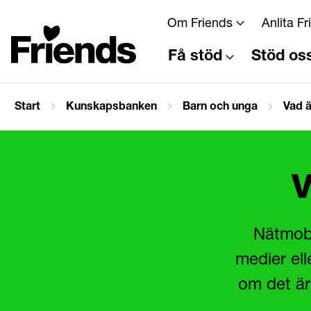
Om Friends
Anlita F
Få stöd
Stöd os
Start
Kunskapsbanken
Barn och unga
Vad 
V
Nätmobb
medier ell
om det är