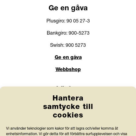
Ge en gåva
Plusgiro: 90 05 27-3
Bankgiro: 900-5273
Swish: 900 5273
Ge en gåva
Webbshop
Länkar
Hantera
Anlita Friends
samtycke till
cookies
Jobba hos oss
Prenumerera på nyhetsbrev
Vi använder teknologier som kakor för att lagra och/eller komma åt
enhetsinformation. Vi gör detta för att förbättra surfupplevelsen och visa