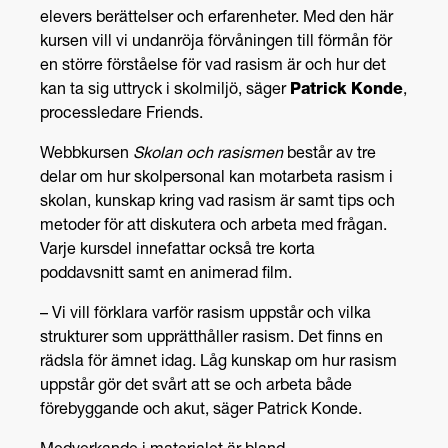
elever
s
berättelser och erfarenheter. Med den här
kursen vill vi undanröja förvåningen till förmån för
en större förståelse för vad rasism är och hur det
kan ta sig uttryck i skolmiljö, säger
Patrick Konde
,
processledare
Friends
.
Webbkursen
Skolan och rasismen
består av tre
delar om hur skolpersonal kan motarbeta rasism i
skolan, kunskap kring vad rasism är samt tips och
metoder för att diskutera och arbeta med frågan.
Varje kursdel innefattar också tre korta
poddavsnitt
samt en animerad film.
–
Vi vill förklara varför rasism uppstår och vilka
strukturer som upprätthåller rasism. Det finns en
rädsla för ämnet idag. Låg kunskap om hur rasism
uppstår gör det svårt att se och arbeta både
förebyggande o
ch
akut, säger Patrick
Konde
.