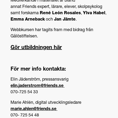
Medverkande i materialet är bland
annat
Friends
expert, lärare, elever, skolpsykolog
samt
forskarna
René León Rosales
,
Ylva
Habel
,
Emma
Arneback
och
Jan Jämte
.
Webbkursen har tagits fram med bidrag från
Gålöstiftelsen.
Gör utbildningen här
För mer info kontakta:
Elin
Jäderström
, pressansvarig
elin.jaderstrom@friends.se
070-725 54 33
Marie Ahlén, digital utvecklingsledare
marie.ahlen@friends.se
070- 725 54
48