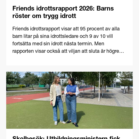
Friends idrottsrapport 2026: Barns
röster om trygg idrott
Friends idrottsrapport visar att 95 procent av alla
barn litar på sina idrottsledare och 9 av 10 vill
fortsätta med sin idrott nästa termin. Men
rapporten visar också att viljan att sluta är högre
bland dem som varit utsatta för kränkningar och att
de barnen i större utsträckning saknar inflytande.
Det visar att trygghetsfrågan är nära kopplad till
fortsatt deltagande inom idrotten.