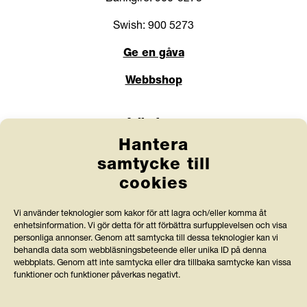
Swish: 900 5273
Ge en gåva
Webbshop
Länkar
Hantera
Anlita Friends
samtycke till
cookies
Jobba hos oss
Prenumerera på nyhetsbrev
Vi använder teknologier som kakor för att lagra och/eller komma åt
enhetsinformation. Vi gör detta för att förbättra surfupplevelsen och visa
Press och rapporter
personliga annonser. Genom att samtycka till dessa teknologier kan vi
behandla data som webbläsningsbeteende eller unika ID på denna
webbplats. Genom att inte samtycka eller dra tillbaka samtycke kan vissa
Styrdokument och köpvillkor
funktioner och funktioner påverkas negativt.