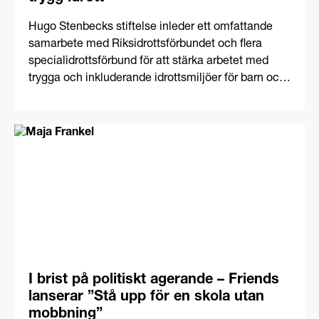
Hugo Stenbecks stiftelse inleder ett omfattande
samarbete med Riksidrottsförbundet och flera
specialidrottsförbund för att stärka arbetet med
trygga och inkluderande idrottsmiljöer för barn och
unga. Genom initiativet STRIVE Stars ska kunskap,
strukturer och samverkan utvecklas för att ge
idrottsrörelsen bättre förutsättningar att arbeta
långsiktigt och förebyggande med trygghetsfrågor.
Friends bidrar som expertorganisation med
kunskap och erfare...
I brist på politiskt agerande – Friends
lanserar ”Stå upp för en skola utan
mobbning”