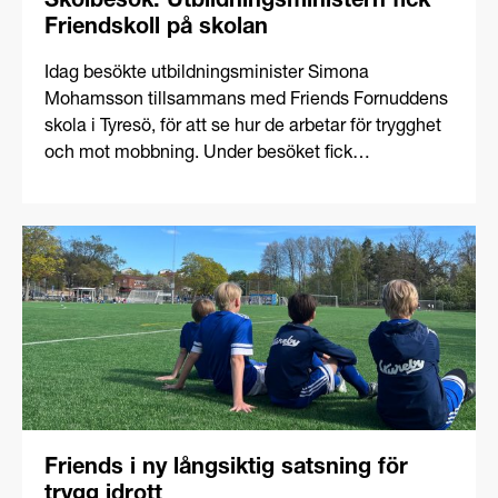
Skolbesök: Utbildningsministern fick
Friendskoll på skolan
Idag besökte utbildningsminister Simona
Mohamsson tillsammans med Friends Fornuddens
skola i Tyresö, för att se hur de arbetar för trygghet
och mot mobbning. Under besöket fick
utbildningsministern ta del av hur skolan arbetar
med Friendskollen, ett verktyg för att kartlägga
elevers upplevelser av trygghet, skolklimat och
utsatthet för att systematiskt kunna jobba med rätt
insatser.
Friends i ny långsiktig satsning för
trygg idrott