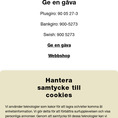
Ge en gåva
Plusgiro: 90 05 27-3
Bankgiro: 900-5273
Swish: 900 5273
Ge en gåva
Webbshop
Länkar
Hantera
Anlita Friends
samtycke till
cookies
Jobba hos oss
Prenumerera på nyhetsbrev
Vi använder teknologier som kakor för att lagra och/eller komma åt
enhetsinformation. Vi gör detta för att förbättra surfupplevelsen och visa
Press och rapporter
personliga annonser. Genom att samtycka till dessa teknologier kan vi