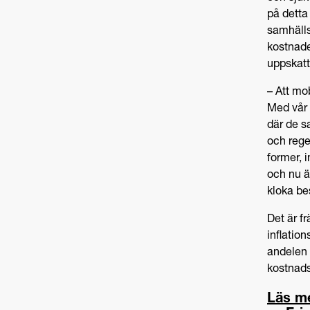
på detta
samhälls
kostnad
uppskatta
– Att mob
Med vår 
där de s
och rege
former, 
och nu är
kloka bes
Det är f
inflatio
andelen 
kostnad
Läs me