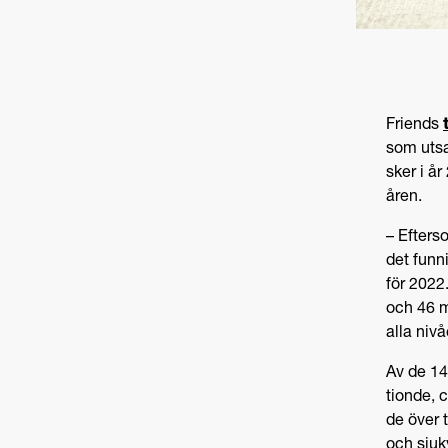
Friends
som utsa
sker i å
åren.
– Efters
det funn
för 2022
och 46 m
alla niv
Av de 14
tionde, 
de över 
och sjuk