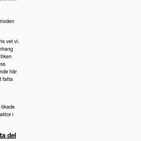
rioden
s vet vi.
anhang
itiken
ess
ende här
t fatta
n ökade
ktor i
a del