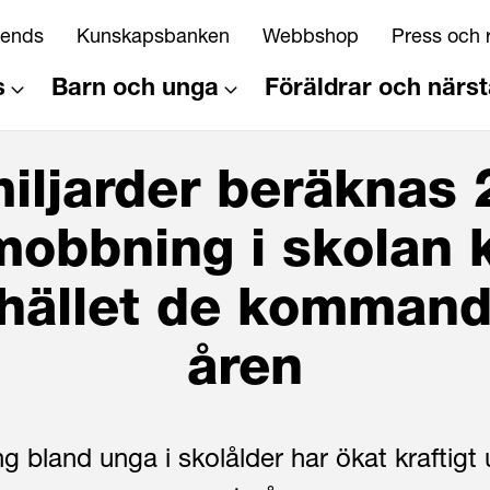
riends
Kunskapsbanken
Webbshop
Press och 
s
Barn och unga
Föräldrar och närs
iljarder beräknas
mobbning i skolan 
hället de kommand
åren
 bland unga i skolålder har ökat kraftigt