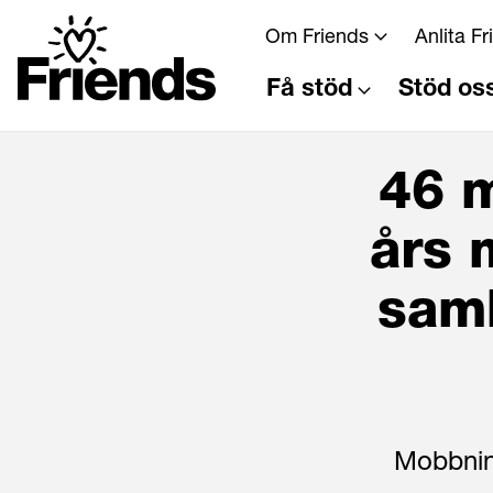
Om Friends
Anlita F
Få stöd
Stöd os
46 m
års 
sam
Mobbning