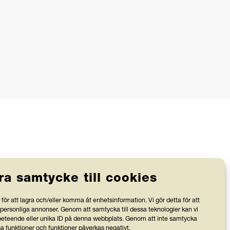
ra samtycke till cookies
Stiftelsen Friends granskas av
för att lagra och/eller komma åt enhetsinformation. Vi gör detta för att
Svensk Insamlingskontroll, vilka
 personliga annonser. Genom att samtycka till dessa teknologier kan vi
bevakar att organisationer med 90-
v
teende eller unika ID på denna webbplats. Genom att inte samtycka
sa funktioner och funktioner påverkas negativt.