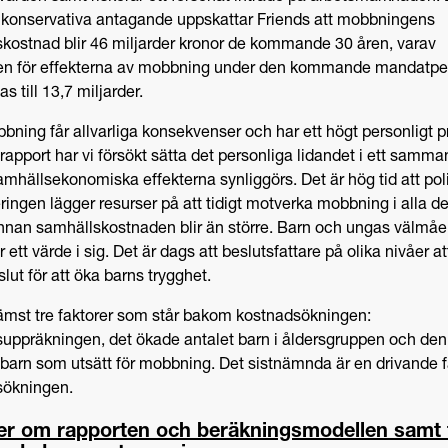
 konservativa antagande uppskattar Friends att mobbningens
kostnad blir 46 miljarder kronor de kommande 30 åren, varav
en för effekterna av mobbning under den kommande mandatpe
s till 13,7 miljarder.
bning får allvarliga konsekvenser och har ett högt personligt pri
rapport har vi försökt sätta det personliga lidandet i ett samm
amhällsekonomiska effekterna synliggörs. Det är hög tid att pol
ringen lägger resurser på att tidigt motverka mobbning i alla d
innan samhällskostnaden blir än större. Barn och ungas välmå
 ett värde i sig. Det är dags att beslutsfattare på olika nivåer at
lut för att öka barns trygghet.
rämst tre faktorer som står bakom kostnadsökningen:
nsuppräkningen, det ökade antalet barn i åldersgruppen och de
barn som utsätt för mobbning. Det sistnämnda är en drivande fa
sökningen.
r om rapporten och beräkningsmodellen samt t