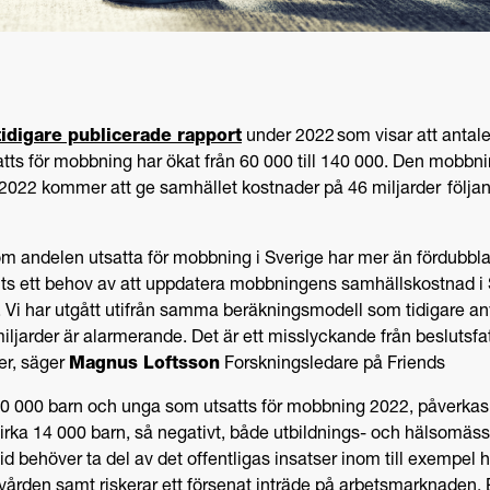
tidigare publicerade rapport
under 2022 som visar att antale
tts för mobbning har ökat från 60 000 till 140 000. Den mobbn
r 2022 kommer att ge samhället kostnader på 46 miljarder följa
om andelen utsatta för mobbning i Sverige har mer än fördubbla
its ett behov av att uppdatera mobbningens samhällskostnad i
. Vi har utgått utifrån samma beräkningsmodell som tidigare a
iljarder är alarmerande. Det är ett misslyckande från beslutsfa
åer, säger
Magnus Loftsson
Forskningsledare på Friends
0 000 barn och unga som utsatts för mobbning 2022, påverkas
cirka 14 000 barn, så negativt, både utbildnings- och hälsomässi
tid behöver ta del av det offentligas insatser inom till exempel 
vården samt riskerar ett försenat inträde på arbetsmarknaden.