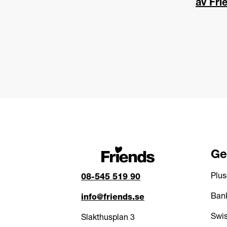
av Fri
Ge
Plus
08-545 519 90
Bank
info@friends.se
Swis
Slakthusplan 3