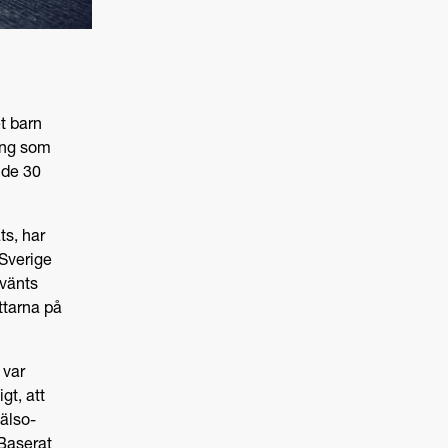
t barn
ing som
nde 30
ts, har
 Sverige
nvänts
ttarna på
 var
gt, att
hälso-
 Baserat