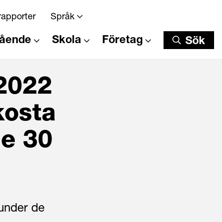
rapporter
Språk
tående
Skola
Företag
Sök
Sök
 2022
kosta
e 30
 under de