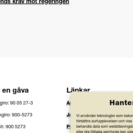
ends krav mot regeringen
 en gåva
Länkar
Hante
giro: 90 05 27-3
Anlita Friends
giro: 900-5273
Jobba hos oss
Vi använder teknologier som kakor 
förbättra surfupplevelsen och visa
h: 900 5273
Prenumerera på nyhetsbre
behandla data som webbläsningsbe
eller dra tillbaka samtycke kan vis