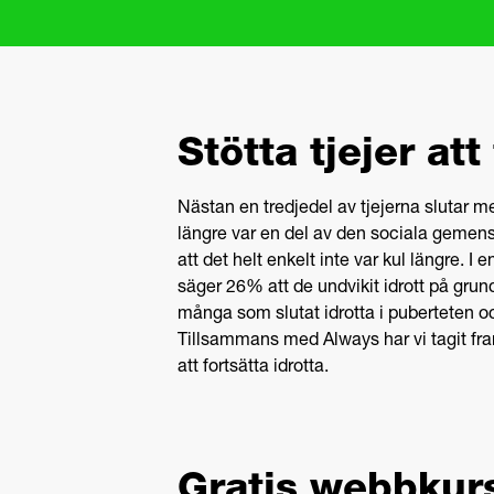
Stötta tjejer att
Nästan en tredjedel av tjejerna slutar me
längre var en del av den sociala gemenska
att det helt enkelt inte var kul längre. 
säger 26% att de undvikit idrott på gru
många som slutat idrotta i puberteten och
Tillsammans med Always har vi tagit fram
att fortsätta idrotta.
Gratis webbkurs