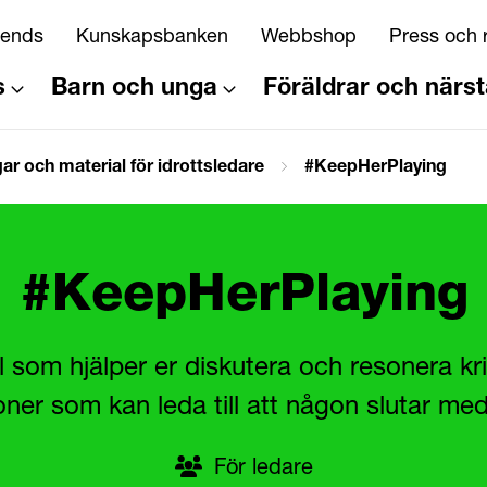
riends
Kunskapsbanken
Webbshop
Press och 
s
Barn och unga
Föräldrar och närs
ar och material för idrottsledare
#KeepHerPlaying
#KeepHerPlaying
l som hjälper er diskutera och resonera kri
oner som kan leda till att någon slutar med
För ledare