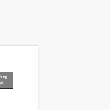
öring
åll