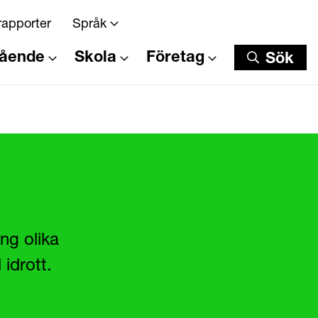
rapporter
Språk
tående
Skola
Företag
Sök
Sök
ng olika
 idrott.