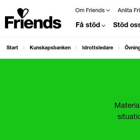
Om Friends
Anlita F
Få stöd
Stöd os
Start
Kunskapsbanken
Idrottsledare
Övning
Materia
situati