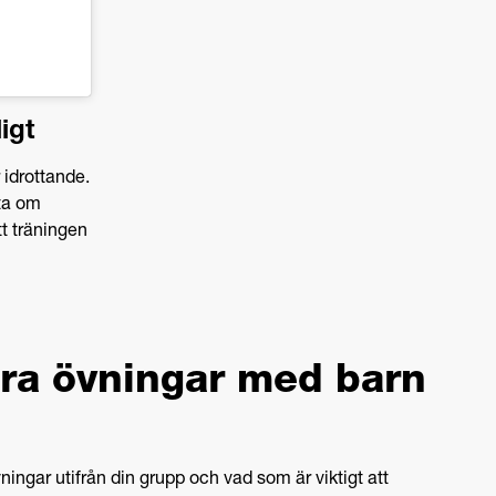
igt
r idrottande.
ta om
tt träningen
göra övningar med barn
ningar utifrån din grupp och vad som är viktigt att