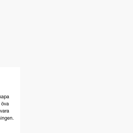
skapa
r öva
vara
ningen.