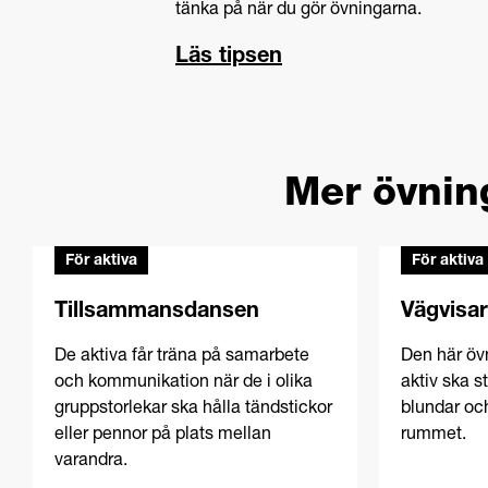
tänka på när du gör övningarna.
Läs tipsen
Mer övnin
För aktiva
För aktiva
Tillsammansdansen
Vägvisa
De aktiva får träna på samarbete
Den här övn
och kommunikation när de i olika
aktiv ska s
gruppstorlekar ska hålla tändstickor
blundar och
eller pennor på plats mellan
rummet.
varandra.