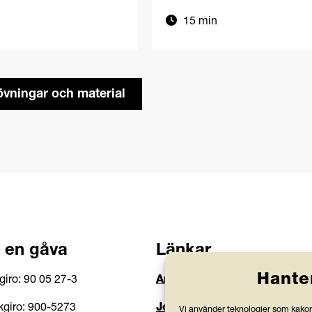
15 min
 övningar och material
 en gåva
Länkar
Hante
giro: 90 05 27-3
Anlita Friends
giro: 900-5273
Jobba hos oss
Vi använder teknologier som kakor 