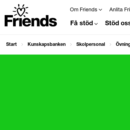
Om Friends
Anlita F
Få stöd
Stöd os
Start
Kunskapsbanken
Skolpersonal
Övning