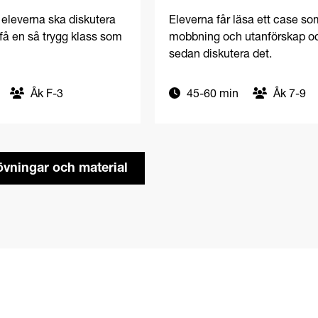
För elever
ass: åk F-3
Case om mobbning: å
 eleverna ska diskutera
Eleverna får läsa ett case so
få en så trygg klass som
mobbning och utanförskap o
sedan diskutera det.
Åk F-3
45-60 min
Åk 7-9
 övningar och material