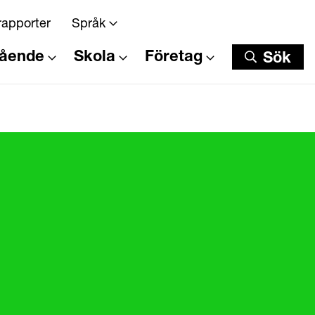
rapporter
Språk
tående
Skola
Företag
Sök
Sök