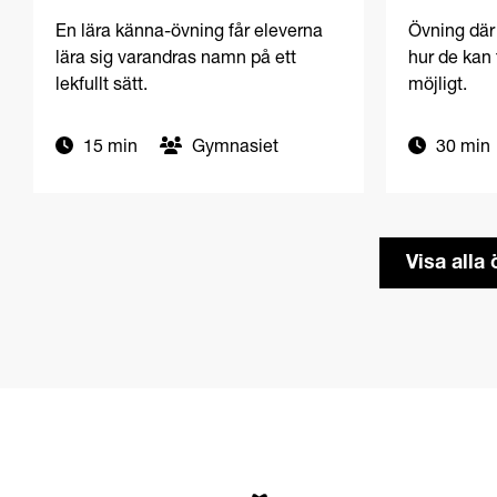
För elever
För elever
Namnrunda: Gymnasiet
Trygg kl
En lära känna-övning får eleverna
Övning där
lära sig varandras namn på ett
hur de kan 
lekfullt sätt.
möjligt.
15 min
Gymnasiet
30 min
Visa alla