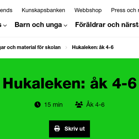
riends
Kunskapsbanken
Webbshop
Press och 
s
Barn och unga
Föräldrar och närs
ar och material för skolan
Hukaleken: åk 4-6
Hukaleken: åk 4-6
15 min
Åk 4-6
Skriv ut