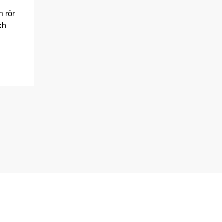
k 7-9
m rör
ch