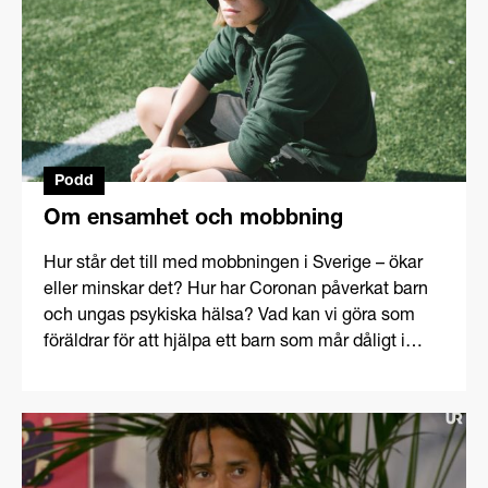
Podd
Om ensamhet och mobbning
Hur står det till med mobbningen i Sverige – ökar
eller minskar det? Hur har Coronan påverkat barn
och ungas psykiska hälsa? Vad kan vi göra som
föräldrar för att hjälpa ett barn som mår dåligt i
skolan? Vi pratar om ensamhet och mobbning,
både ur ett samhällsperspektiv och i den lilla
familjen och reder ut vad vi vuxna har för
skyldigheter gentemot våra barn. Friends
sakkunniga Åsa Gustafsson gästar podden Life