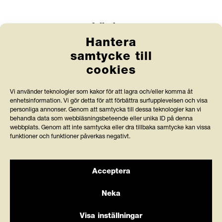
Länkar
Hantera
Anlita Friends
samtycke till
cookies
Jobba hos oss
Prenumerera på nyhetsbrev
Vi använder teknologier som kakor för att lagra och/eller komma åt
enhetsinformation. Vi gör detta för att förbättra surfupplevelsen och visa
Press och rapporter
personliga annonser. Genom att samtycka till dessa teknologier kan vi
behandla data som webbläsningsbeteende eller unika ID på denna
webbplats. Genom att inte samtycka eller dra tillbaka samtycke kan vissa
Styrdokument och köpvillkor
funktioner och funktioner påverkas negativt.
Acceptera
Stiftelsen Friends granskas av Svensk
Neka
Insamlingskontroll, vilka bevakar att organisationer med
90-konto använder minst 75 % av intäkterna till
Visa inställningar