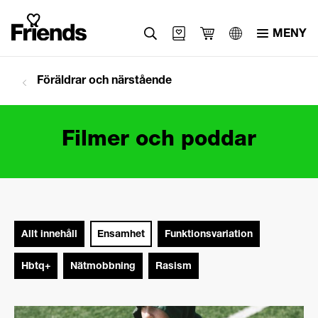
MENY
Svenska
Föräldrar och närstående
English
العربية
Filmer och poddar
Allt innehåll
Ensamhet
Funktionsvariation
Hbtq+
Nätmobbning
Rasism