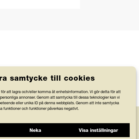
ra samtycke till cookies
Stiftelsen Friends granskas av
för att lagra och/eller komma åt enhetsinformation. Vi gör detta för att
Svensk Insamlingskontroll, vilka
 personliga annonser. Genom att samtycka till dessa teknologier kan vi
bevakar att organisationer med 90-
v
teende eller unika ID på denna webbplats. Genom att inte samtycka
sa funktioner och funktioner påverkas negativt.
konto använder minst 75 % av
intäkterna till verksamhetens
ändamål.
r
Neka
Visa inställningar
Kontakta