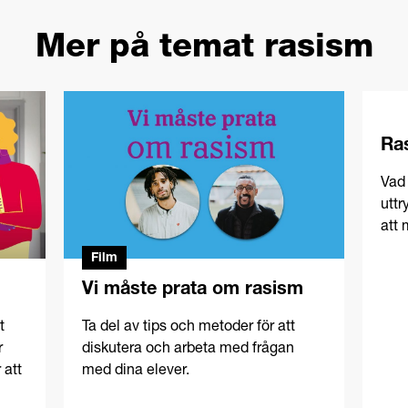
Mer på temat rasism
Ras
Vad 
uttr
att 
Film
Vi måste prata om rasism
t
Ta del av tips och metoder för att
r
diskutera och arbeta med frågan
 att
med dina elever.