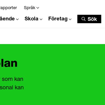
rapporter
Språk
tående
Skola
Företag
Sök
Sök
olan
er som kan
rsonal kan