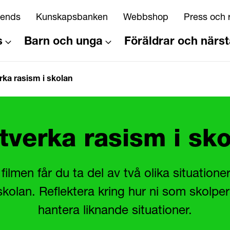
riends
Kunskapsbanken
Webbshop
Press och 
s
Barn och unga
Föräldrar och närs
ka rasism i skolan
verka rasism i sk
 filmen får du ta del av två olika situation
skolan. Reflektera kring hur ni som skolpe
hantera liknande situationer.