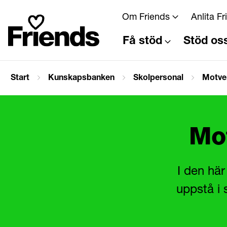
Om Friends
Anlita F
Få stöd
Stöd os
Start
Kunskapsbanken
Skolpersonal
Motver
Mot
I den här
uppstå i 