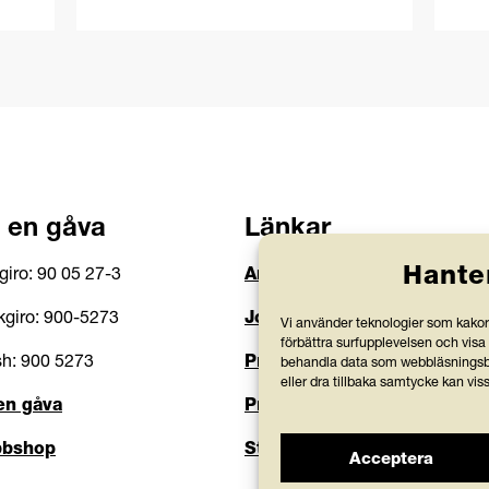
 en gåva
Länkar
Hante
giro: 90 05 27-3
Anlita Friends
giro: 900-5273
Jobba hos oss
Vi använder teknologier som kakor 
förbättra surfupplevelsen och visa
h: 900 5273
Prenumerera på nyhetsbre
behandla data som webbläsningsbe
eller dra tillbaka samtycke kan vis
en gåva
Press och rapporter
bshop
Styrdokument och köpvillko
Acceptera