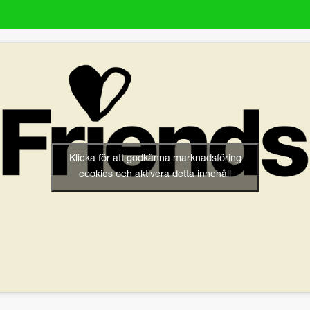
Klicka för att godkänna marknadsföring
cookies och aktivera detta innehåll