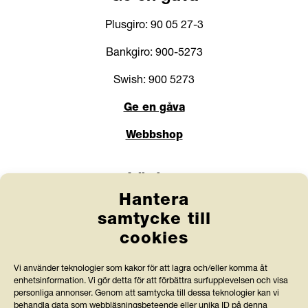
Plusgiro: 90 05 27-3
Bankgiro: 900-5273
Swish: 900 5273
Ge en gåva
Webbshop
Länkar
Hantera
Anlita Friends
samtycke till
cookies
Jobba hos oss
Prenumerera på nyhetsbrev
Vi använder teknologier som kakor för att lagra och/eller komma åt
enhetsinformation. Vi gör detta för att förbättra surfupplevelsen och visa
Press och rapporter
personliga annonser. Genom att samtycka till dessa teknologier kan vi
behandla data som webbläsningsbeteende eller unika ID på denna