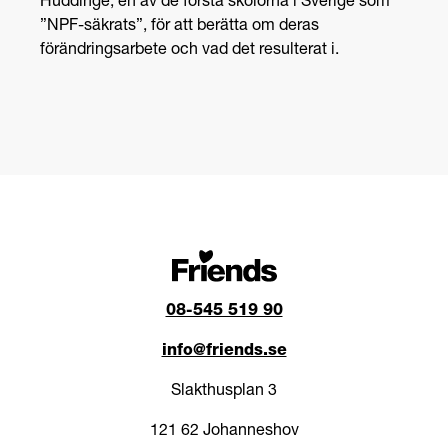
Huddinge, en av de första skolorna i Sverige som
”NPF-säkrats”, för att berätta om deras
förändringsarbete och vad det resulterat i.
08-545 519 90
info@friends.se
Slakthusplan 3
121 62 Johanneshov