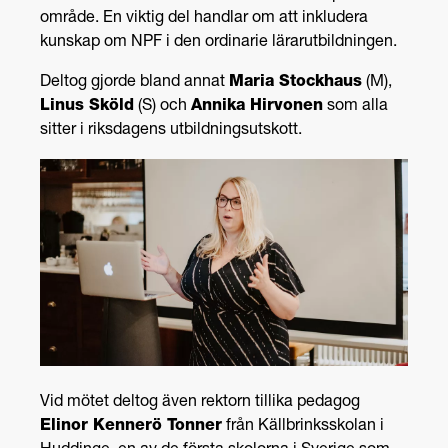
område. En viktig del handlar om att inkludera
kunskap om NPF i den ordinarie lärarutbildningen.
Deltog gjorde bland annat
Maria Stockhaus
(M),
Linus Sköld
(S) och
Annika Hirvonen
som alla
sitter i riksdagens utbildningsutskott.
Vid mötet deltog även rektorn tillika pedagog
Elinor Kennerö Tonner
från Källbrinksskolan i