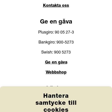
Kontakta oss
Ge en gåva
Plusgiro: 90 05 27-3
Bankgiro: 900-5273
Swish: 900 5273
Ge en gåva
Webbshop
Länkar
Hantera
Anlita Friends
samtycke till
cookies
Jobba hos oss