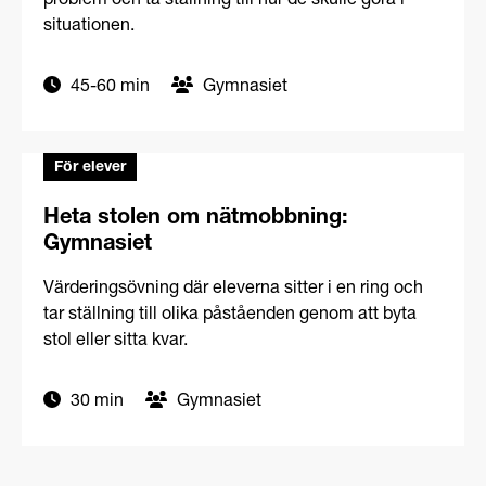
Minicase om kränkningar: Gymnasiet
Eleverna får diskutera korta beskrivningar av olika
problem och ta ställning till hur de skulle göra i
situationen.
45-60 min
Gymnasiet
För elever
Heta stolen om nätmobbning:
Gymnasiet
Värderingsövning där eleverna sitter i en ring och
tar ställning till olika påståenden genom att byta
stol eller sitta kvar.
30 min
Gymnasiet