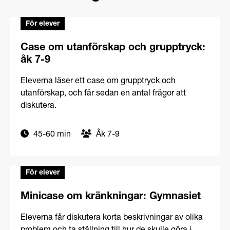
Mer övningar och material
För elever
Case om utanförskap och grupptryck:
åk 7-9
Eleverna läser ett case om grupptryck och
utanförskap, och får sedan en antal frågor att
diskutera.
45-60 min
Åk 7-9
För elever