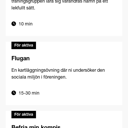
träningsgruppen lära sig varandras namn på ett
lekfullt sätt.
10 min
För aktiva
Flugan
En kartläggningsövning där ni undersöker den
sociala miljön i föreningen.
15-30 min
För aktiva