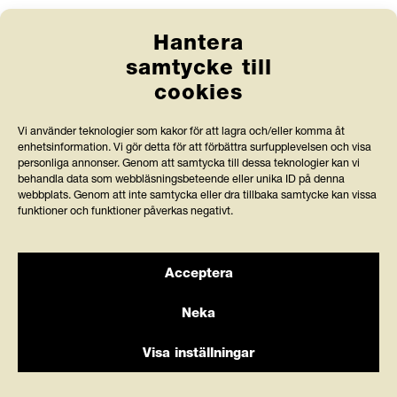
Webbshop
Hantera
samtycke till
Länkar
cookies
Anlita Friends
Vi använder teknologier som kakor för att lagra och/eller komma åt
enhetsinformation. Vi gör detta för att förbättra surfupplevelsen och visa
Jobba hos oss
personliga annonser. Genom att samtycka till dessa teknologier kan vi
behandla data som webbläsningsbeteende eller unika ID på denna
Prenumerera på nyhetsbrev
webbplats. Genom att inte samtycka eller dra tillbaka samtycke kan vissa
funktioner och funktioner påverkas negativt.
Press och rapporter
Styrdokument och köpvillkor
Acceptera
Neka
Visa inställningar
Stiftelsen Friends granskas av Svensk
Kontakta
råd och
Insamlingskontroll, vilka bevakar att organisationer med
stöd