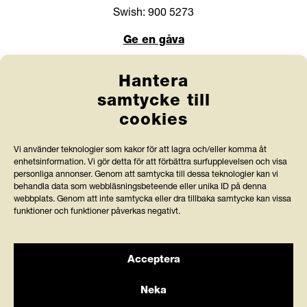
Swish: 900 5273
Ge en gåva
Webbshop
Hantera
samtycke till
Länkar
cookies
Anlita Friends
Vi använder teknologier som kakor för att lagra och/eller komma åt
enhetsinformation. Vi gör detta för att förbättra surfupplevelsen och visa
Jobba hos oss
personliga annonser. Genom att samtycka till dessa teknologier kan vi
behandla data som webbläsningsbeteende eller unika ID på denna
Prenumerera på nyhetsbrev
webbplats. Genom att inte samtycka eller dra tillbaka samtycke kan vissa
funktioner och funktioner påverkas negativt.
Press och rapporter
Styrdokument och köpvillkor
Acceptera
Neka