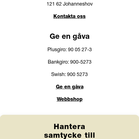
121 62 Johanneshov
Kontakta oss
Ge en gåva
Plusgiro: 90 05 27-3
Bankgiro: 900-5273
Swish: 900 5273
Ge en gåva
Webbshop
Länkar
Hantera
Anlita Friends
samtycke till