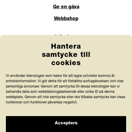
Ge en gåva
Webbshop
Länkar
Hantera
Anlita Friends
samtycke till
cookies
Jobba hos oss
Prenumerera på nyhetsbrev
Vi använder teknologier som kakor för att lagra och/eller komma åt
enhetsinformation. Vi gör detta för att förbättra surfupplevelsen och visa
Press och rapporter
personliga annonser. Genom att samtycka till dessa teknologier kan vi
behandla data som webbläsningsbeteende eller unika ID på denna
webbplats. Genom att inte samtycka eller dra tillbaka samtycke kan vissa
Styrdokument och köpvillkor
funktioner och funktioner påverkas negativt.
Acceptera