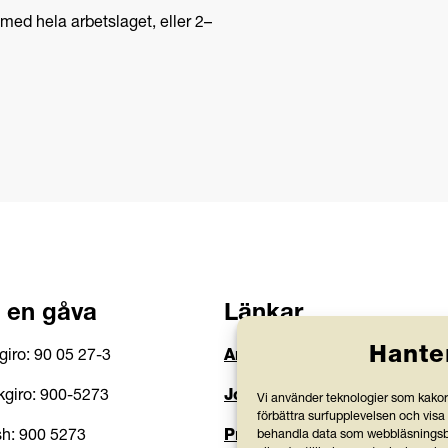
med hela arbetslaget, eller 2–
 en gåva
Länkar
Hante
giro: 90 05 27-3
Anlita Friends
giro: 900-5273
Jobba hos oss
Vi använder teknologier som kakor 
förbättra surfupplevelsen och visa
h: 900 5273
Prenumerera på nyhetsbre
behandla data som webbläsningsbe