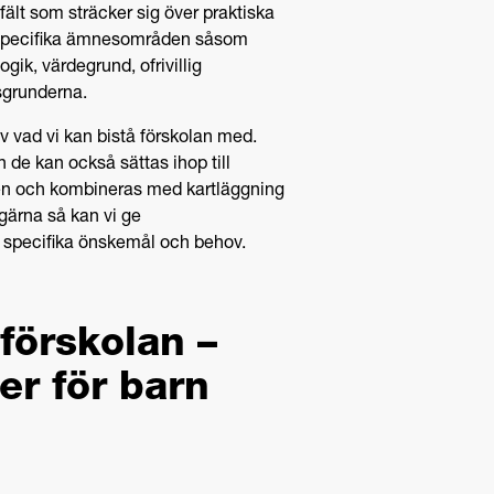
sfält som sträcker sig över praktiska
ll specifika ämnesområden såsom
ik, värdegrund, ofrivillig
sgrunderna.
v vad vi kan bistå förskolan med.
de kan också sättas ihop till
ten och kombineras med kartläggning
gärna så kan vi ge
 specifika önskemål och behov.
förskolan –
r för barn