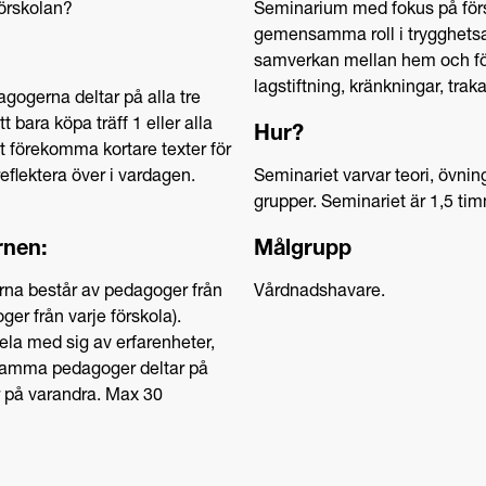
örskolan?
Seminarium med fokus på för
gemensamma roll i trygghetsar
samverkan mellan hem och fö
lagstiftning, kränkningar, trak
agogerna deltar på alla tre
tt bara köpa träff 1 eller alla
Hur?
et förekomma kortare texter för
reflektera över i vardagen.
Seminariet varvar teori, övni
grupper. Seminariet är 1,5 ti
rnen:
Målgrupp
farna består av pedagoger från
Vårdnadshavare.
ger från varje förskola).
ela med sig av erfarenheter,
 Samma pedagoger deltar på
er på varandra. Max 30