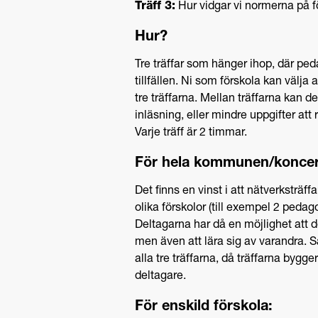
Träff 3:
Hur vidgar vi normerna på f
Hur?
Tre träffar som hänger ihop, där ped
tillfällen. Ni som förskola kan välja a
tre träffarna. Mellan träffarna kan d
inläsning, eller mindre uppgifter att 
Varje träff är 2 timmar.
För hela kommunen/konce
Det finns en vinst i att nätverksträf
olika förskolor (till exempel 2 pedago
Deltagarna har då en möjlighet att d
men även att lära sig av varandra.
alla tre träffarna, då träffarna bygg
deltagare.
För enskild förskola: