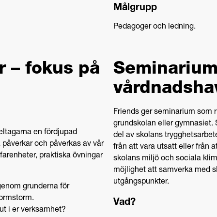
Målgrupp
Pedagoger och ledning.
r – fokus på
Seminarium
vårdnadsha
Friends ger seminarium som rik
grundskolan eller gymnasiet.
deltagarna en fördjupad
del av skolans trygghetsarbete
 påverkar och påverkas av vår
från att vara utsatt eller från 
farenheter, praktiska övningar
skolans miljö och sociala kli
möjlighet att samverka med s
utgångspunkter.
igenom grunderna för
ormstorm.
Vad?
ut i er verksamhet?