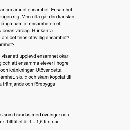
talar om ämnet ensamhet. Ensamhet
a igen sig. Men ofta går den känslan
många barn är ensamheten ett
av deras vardag. Hur kan vi
e om det finns ofrivillig ensamhet?
samhet?
m visar att upplevd ensamhet ökar
g och att ensamma elever i högre
 och kränkningar. Utöver detta
samhet, skuld och skam kopplat till
a främjande och förebygga
ass som blandas med övningar och
. Tillfället är 1 – 1,5 timmar.