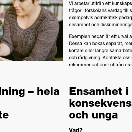
Vi arbetar utifrån ett kunskap
frågor i förskolans vardag ti
exempelvis normkritisk pedagog
ensamhet och diskriminering
Exemplen nedan är ett urval a
Dessa kan bokas separat, men 
kortare eller längre samarbe
och rådgivning. Kontakta oss 
rekommendationer utifrån era
ning – hela
Ensamhet i 
konsekvense
te
och unga
Vad?