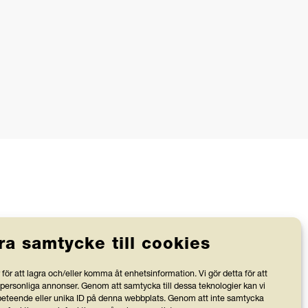
ra samtycke till cookies
Stiftelsen Friends granskas av
för att lagra och/eller komma åt enhetsinformation. Vi gör detta för att
Svensk Insamlingskontroll, vilka
 personliga annonser. Genom att samtycka till dessa teknologier kan vi
bevakar att organisationer med 90-
v
teende eller unika ID på denna webbplats. Genom att inte samtycka