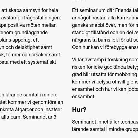
e att skapa samsyn för hela
Ett seminarium där Friends 
 avstamp i frågeställningen:
är något nästan alla kan känn
skapa positiva möten mellan
ganska snabbt över, men för 
 igenom grundläggande
ständigt tillstånd och en del 
olans uppdrag, ett
närgranska barns lek för att s
yn och delaktighet samt
Och hur kan vi förebygga en
ck, former och orsaker samt
Vi tar avstamp i forskning so
beta med ett systematiskt
risken för icke godkända bety
grad blir utsatta för mobbning
kommer vi belysa ofrivillig en
ensamhet och hur vi kan jobb
h lärande samtal i mindre
ensamhet.
tatet kommer vi genomföra en
Hur?
onkreta åtgärder och insatser
 alla barn. Seminariet är 3
Seminariet innehåller teorip
lärande samtal i mindre grupper