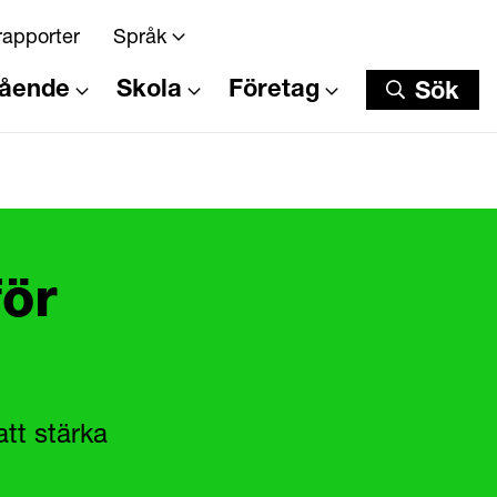
rapporter
Språk
tående
Skola
Företag
Sök
Sök
för
att stärka