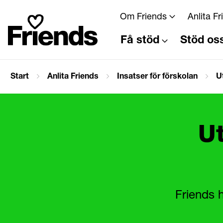
Om Friends
Anlita F
Få stöd
Stöd os
Start
Anlita Friends
Insatser för förskolan
U
Ut
Friends h