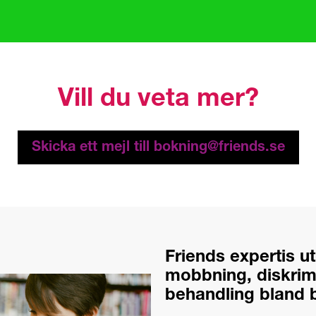
Vill du veta mer?
Skicka ett mejl till bokning@friends.se
Friends expertis u
mobbning, diskrim
behandling bland 