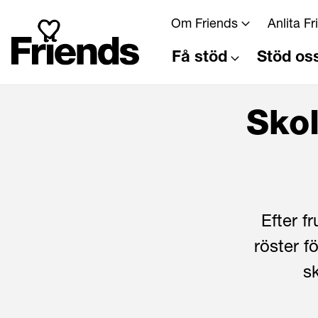
Om Friends
Anlita F
Få stöd
Stöd os
Skol
Efter f
röster f
sk