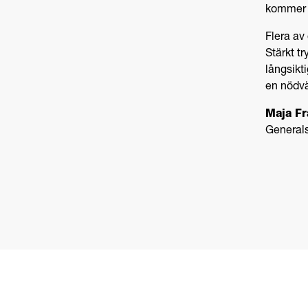
kommer a
Flera av 
Stärkt t
långsikti
en nödvä
Maja Fr
Generals