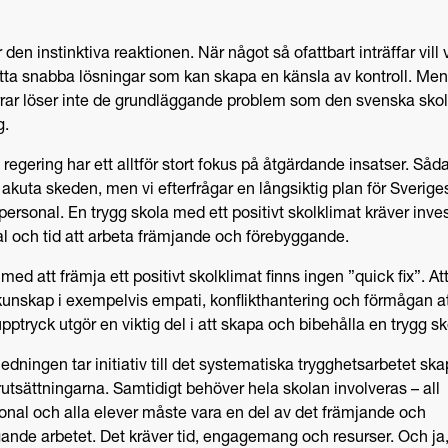
r den instinktiva reaktionen. När något så ofattbart inträffar vill 
hitta snabba lösningar som kan skapa en känsla av kontroll. Men
rrar löser inte de grundläggande problem som den svenska skol
g.
 regering har ett alltför stort fokus på åtgärdande insatser. Såd
 akuta skeden, men vi efterfrågar en långsiktig plan för Sverige
personal. En trygg skola med ett positivt skolklimat kräver inve
al och tid att arbeta främjande och förebyggande.
 med att främja ett positivt skolklimat finns ingen ”quick fix”. At
kunskap i exempelvis empati, konflikthantering och förmågan at
pptryck utgör en viktig del i att skapa och bibehålla en trygg sk
ledningen tar initiativ till det systematiska trygghetsarbetet sk
rutsättningarna. Samtidigt behöver hela skolan involveras – all
onal och alla elever måste vara en del av det främjande och
ande arbetet. Det kräver tid, engagemang och resurser. Och ja,