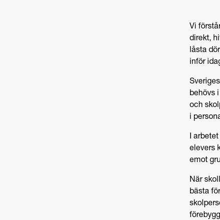
Vi förstå
direkt, 
låsta dö
inför ida
Sveriges
behövs i
och skol
i person
I arbetet
elevers 
emot gru
När skol
bästa fö
skolpers
förebygg