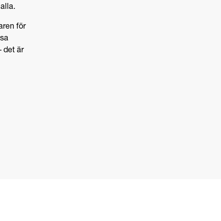
alla.
aren för
tsa
– det är