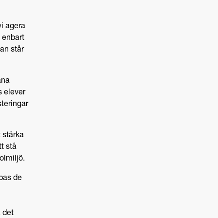
vi agera
 enbart
an står
ana
s elever
steringar
t stärka
t stå
olmiljö.
apas de
 det