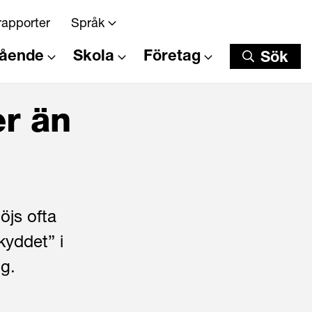
rapporter
Språk
tående
Skola
Företag
Sök
Sök
er än
öjs ofta
kyddet” i
ng.