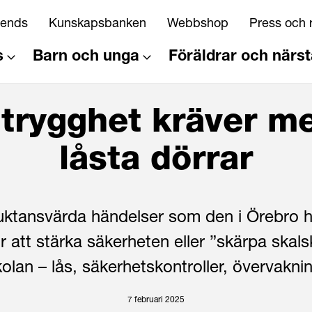
riends
Kunskapsbanken
Webbshop
Press och 
s
Barn och unga
Föräldrar och närs
trygghet kräver m
låsta dörrar
ruktansvärda händelser som den i Örebro h
ör att stärka säkerheten eller ”skärpa skals
olan – lås, säkerhetskontroller, övervakni
7 februari 2025