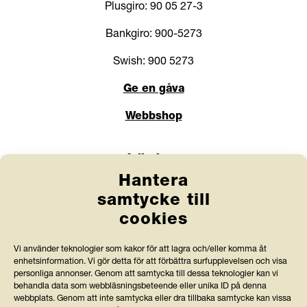
Plusgiro: 90 05 27-3
Bankgiro: 900-5273
Swish: 900 5273
Ge en gåva
Webbshop
Länkar
Hantera
Anlita Friends
samtycke till
cookies
Jobba hos oss
Prenumerera på nyhetsbrev
Vi använder teknologier som kakor för att lagra och/eller komma åt
enhetsinformation. Vi gör detta för att förbättra surfupplevelsen och visa
Press och rapporter
personliga annonser. Genom att samtycka till dessa teknologier kan vi
behandla data som webbläsningsbeteende eller unika ID på denna
webbplats. Genom att inte samtycka eller dra tillbaka samtycke kan vissa
Styrdokument och köpvillkor