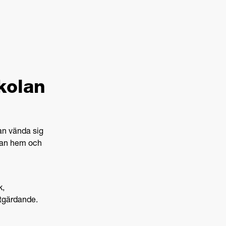
skolan
an vända sig
llan hem och
k,
tgärdande.