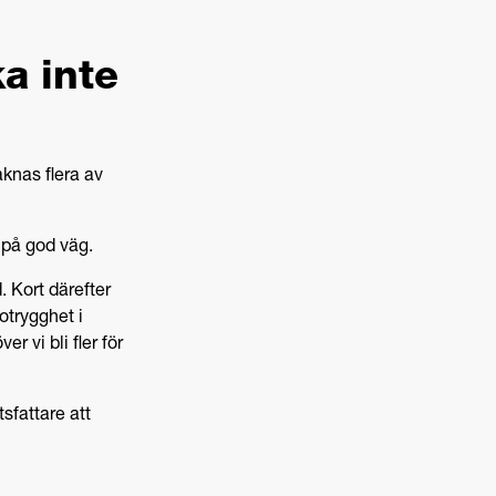
ka inte
knas flera av
r på god väg.
. Kort därefter
otrygghet i
r vi bli fler för
tsfattare att