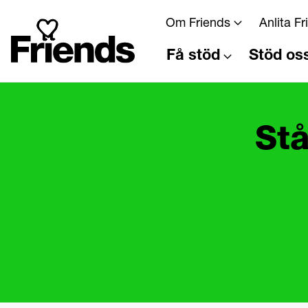
Om Friends
Anlita F
Få stöd
Stöd os
Stå