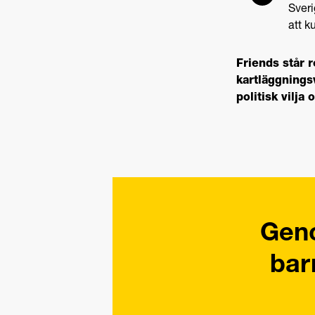
Sveri
att k
Friends står 
kartläggnings
politisk vilja 
Geno
bar