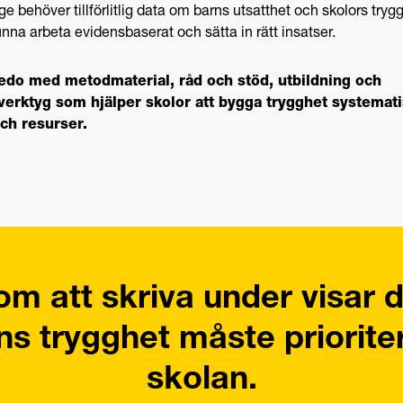
ge behöver tillförlitlig data om barns utsatthet och skolors tryg
unna arbeta evidensbaserat och sätta in rätt insatser.
redo med metodmaterial, råd och stöd, utbildning och
verktyg som hjälper skolor att bygga trygghet systemati
och resurser.
m att skriva under visar d
ns trygghet måste prioriter
skolan.