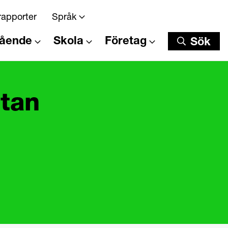
rapporter
Språk
tående
Skola
Företag
Sök
Sök
utan
.