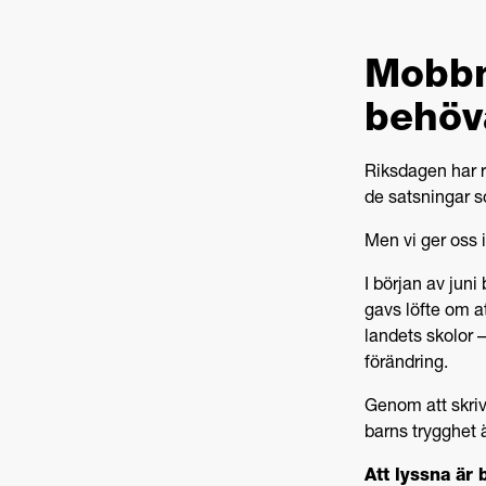
Mobbni
behöv
Riksdagen har r
de satsningar s
Men vi ger oss i
I början av jun
gavs löfte om a
landets skolor –
förändring.
Genom att skri
barns trygghet är
Att lyssna är b