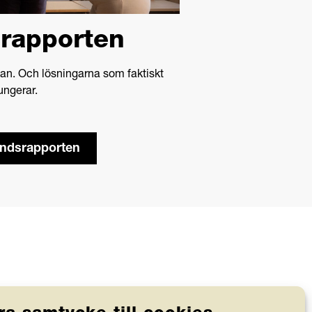
srapporten
lan. Och lösningarna som faktiskt
ungerar.
endsrapporten