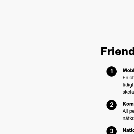
Friend
Mobb
En ob
tidig
skola
Komp
All 
nätkr
Nati