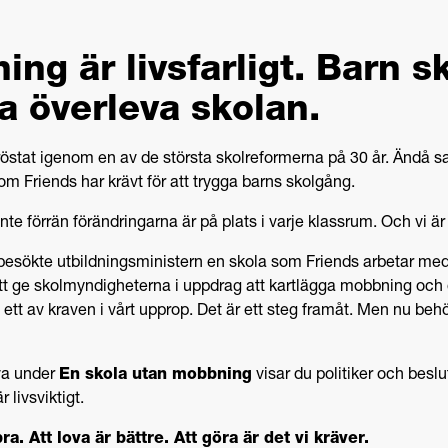
ng är livsfarligt. Barn s
a överleva skolan.
östat igenom en av de största skolreformerna på 30 år. Ändå sa
om Friends har krävt för att trygga barns skolgång.
nte förrän förändringarna är på plats i varje klassrum. Och vi ä
i besökte utbildningsministern en skola som Friends arbetar med
tt ge skolmyndigheterna i uppdrag att kartlägga mobbning och 
 ett av kraven i vårt upprop. Det är ett steg framåt. Men nu behöve
va under
En skola utan mobbning
visar du politiker och beslu
 livsviktigt.
ra. Att lova är bättre. Att göra är det vi kräver.