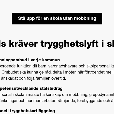
Stå upp för en skola utan mobbning
s kräver trygghetslyft i 
ningsombud i varje kommun
eroende funktion dit barn, vårdnadshavare och skolpersonal k
t. Ombudet ska kunna ge råd, delta i möten när förtroendet me
 är skadat och följa familjen över tid.
etensutvecklande statsbidrag
personal i skolan måste ha kunskap om mobbning, gruppdynami
änkningar och hur man arbetar främjande, förebyggande och å
onell trygghetskartläggning