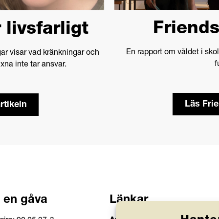
Friend
livsfarligt
En rapport om våldet i sko
ngar visar vad kränkningar och
f
xna inte tar ansvar.
Läs Fri
rtikeln
 en gåva
Länkar