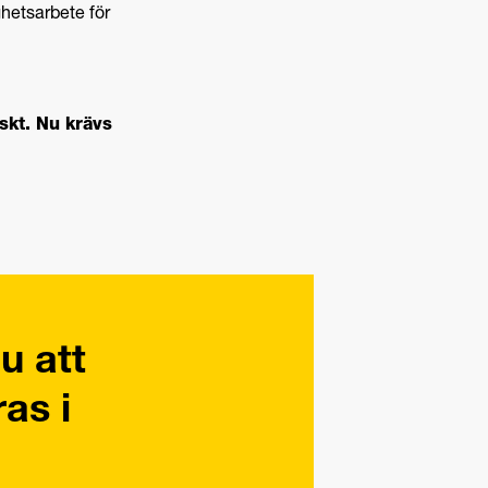
ghetsarbete för
skt. Nu krävs
u att
as i