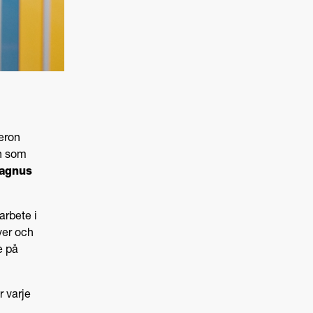
ieron
en som
agnus
arbete i
ver och
e på
r varje