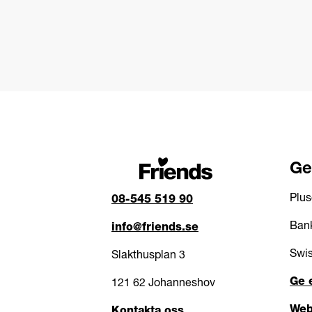
Ge
Plus
08-545 519 90
Bank
info@friends.se
Swis
Slakthusplan 3
Ge 
121 62 Johanneshov
Web