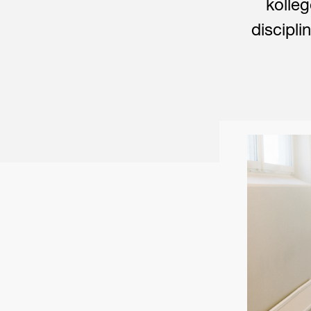
kolleg
discipl