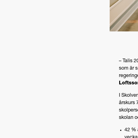
– Talis 
som är s
regering
Loftsso
I Skolve
årskurs 
skolpers
skolan o
42 % a
vecka