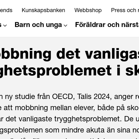
riends
Kunskapsbanken
Webbshop
Press och 
s
Barn och unga
Föräldrar och närs
bbning det vanliga
ghetsproblemet i s
n ny studie från OECD, Talis 2024, anger r
e att mobbning mellan elever, både på sko
är det vanligaste trygghetsproblemet. De 
gsproblemen som mindre akuta än sina n