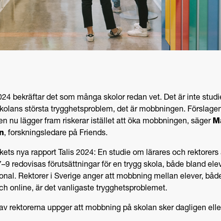
2024 bekräftar det som många skolor redan vet. Det är inte stud
kolans största trygghetsproblem, det är mobbningen. Förslag
en nu lägger fram riskerar istället att öka mobbningen, säger
M
n
, forskningsledare på Friends.
rkets nya rapport Talis 2024: En studie om lärares och rektorers 
7–9 redovisas förutsättningar för en trygg skola, både bland ele
onal. Rektorer i Sverige anger att mobbning mellan elever, båd
ch online, är det vanligaste trygghetsproblemet.
v rektorerna uppger att mobbning på skolan sker dagligen elle
.