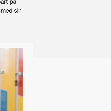
bart på
 med sin