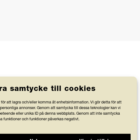
ra samtycke till cookies
Stiftelsen Friends granskas av
för att lagra och/eller komma åt enhetsinformation. Vi gör detta för att
Svensk Insamlingskontroll, vilka
 personliga annonser. Genom att samtycka till dessa teknologier kan vi
bevakar att organisationer med 90-
v
teende eller unika ID på denna webbplats. Genom att inte samtycka
sa funktioner och funktioner påverkas negativt.
konto använder minst 75 % av
intäkterna till verksamhetens
ändamål.
r