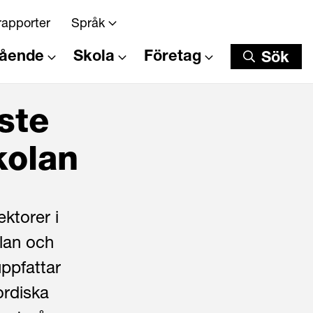
rapporter
Språk
tående
Skola
Företag
Sök
Sök
ste
kolan
ektorer i
lan och
uppfattar
ordiska