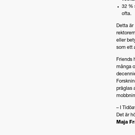
32 % s
ofta.
Detta är
rektorer
eller bet
som ett 
Friends h
många ol
decenniet
Forsknin
präglas 
mobbnin
– I Tidö
Det är h
Maja Fr