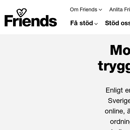
Om Friends
Anlita F
Få stöd
Stöd os
Mo
tryg
Enligt e
Sverig
online, 
ordnin