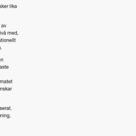
ker lika
 av
nivå med,
tionellt
.
ån
naste
imatet
inskar
serat.
bning,