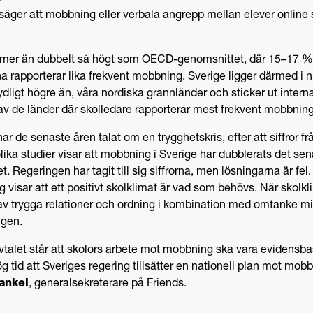
äger att mobbning eller verbala angrepp mellan elever online s
 mer än dubbelt så högt som OECD-genomsnittet, där 15–17 %
na rapporterar lika frekvent mobbning. Sverige ligger därmed i 
ydligt högre än, våra nordiska grannländer och sticker ut interna
av de länder där skolledare rapporterar mest frekvent mobbning
ar de senaste åren talat om en trygghetskris, efter att siffror fr
ika studier visar att mobbning i Sverige har dubblerats det se
. Regeringen har tagit till sig siffrorna, men lösningarna är fel.
g visar att ett positivt skolklimat är vad som behövs. När skolkl
av trygga relationer och ordning i kombination med omtanke m
gen.
avtalet står att skolors arbete mot mobbning ska vara evidensba
ög tid att Sveriges regering tillsätter en nationell plan mot mob
ankel
, generalsekreterare på Friends.