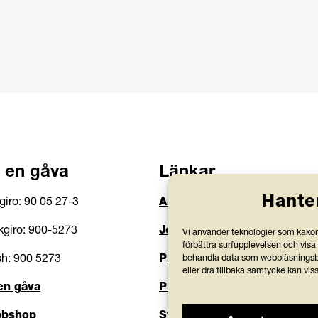
 en gåva
Länkar
Hante
giro: 90 05 27-3
Anlita Friends
giro: 900-5273
Jobba hos oss
Vi använder teknologier som kakor 
förbättra surfupplevelsen och visa
h: 900 5273
Prenumerera på nyhetsbre
behandla data som webbläsningsbe
eller dra tillbaka samtycke kan vis
en gåva
Press och rapporter
bshop
Styrdokument och köpvillko