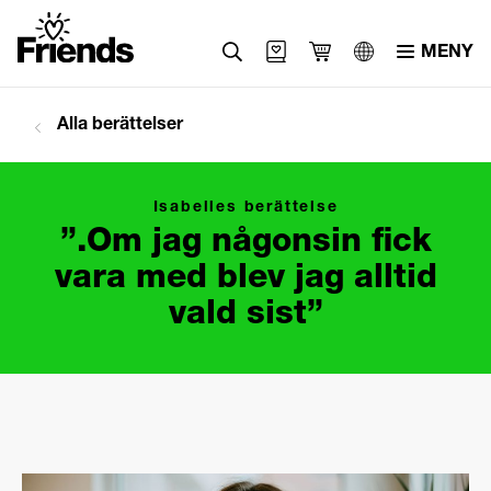
MENY
Svenska
Alla berättelser
English
العربية
Isabelles berättelse
”.Om jag någonsin fick
vara med blev jag alltid
vald sist”