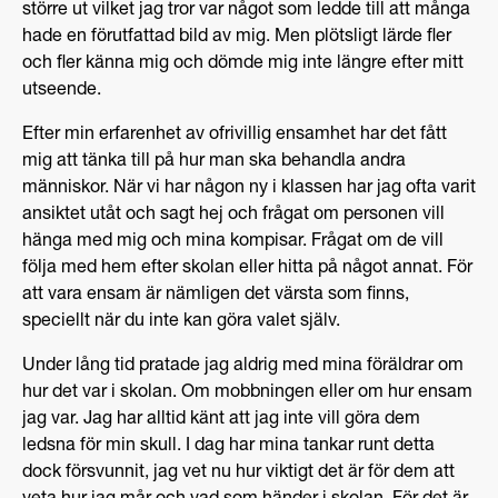
större ut vilket jag tror var något som ledde till att många
hade en förutfattad bild av mig. Men plötsligt lärde fler
och fler känna mig och dömde mig inte längre efter mitt
utseende.
Efter min erfarenhet av ofrivillig ensamhet har det fått
mig att tänka till på hur man ska behandla andra
människor. När vi har någon ny i klassen har jag ofta varit
ansiktet utåt och sagt hej och frågat om personen vill
hänga med mig och mina kompisar. Frågat om de vill
följa med hem efter skolan eller hitta på något annat. För
att vara ensam är nämligen det värsta som finns,
speciellt när du inte kan göra valet själv.
Under lång tid pratade jag aldrig med mina föräldrar om
hur det var i skolan. Om mobbningen eller om hur ensam
jag var. Jag har alltid känt att jag inte vill göra dem
ledsna för min skull. I dag har mina tankar runt detta
dock försvunnit, jag vet nu hur viktigt det är för dem att