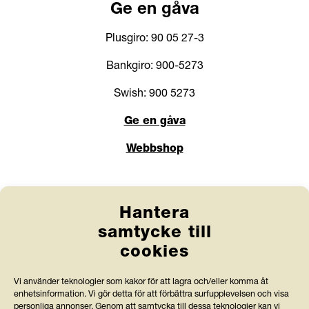
Ge en gåva
Plusgiro: 90 05 27-3
Bankgiro: 900-5273
Swish: 900 5273
Ge en gåva
Webbshop
Länkar
Hantera
Anlita Friends
samtycke till
cookies
Jobba hos oss
Prenumerera på nyhetsbrev
Vi använder teknologier som kakor för att lagra och/eller komma åt
enhetsinformation. Vi gör detta för att förbättra surfupplevelsen och visa
Press och rapporter
personliga annonser. Genom att samtycka till dessa teknologier kan vi