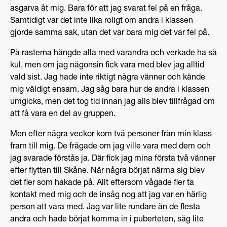
asgarva åt mig. Bara för att jag svarat fel på en fråga.
Samtidigt var det inte lika roligt om andra i klassen
gjorde samma sak, utan det var bara mig det var fel på.
På rasterna hängde alla med varandra och verkade ha så
kul, men om jag någonsin fick vara med blev jag alltid
vald sist. Jag hade inte riktigt några vänner och kände
mig väldigt ensam. Jag såg bara hur de andra i klassen
umgicks, men det tog tid innan jag alls blev tillfrågad om
att få vara en del av gruppen.
Men efter några veckor kom två personer från min klass
fram till mig. De frågade om jag ville vara med dem och
jag svarade förstås ja. Där fick jag mina första två vänner
efter flytten till Skåne. När några börjat närma sig blev
det fler som hakade på. Allt eftersom vågade fler ta
kontakt med mig och de insåg nog att jag var en härlig
person att vara med. Jag var lite rundare än de flesta
andra och hade börjat komma in i puberteten, såg lite