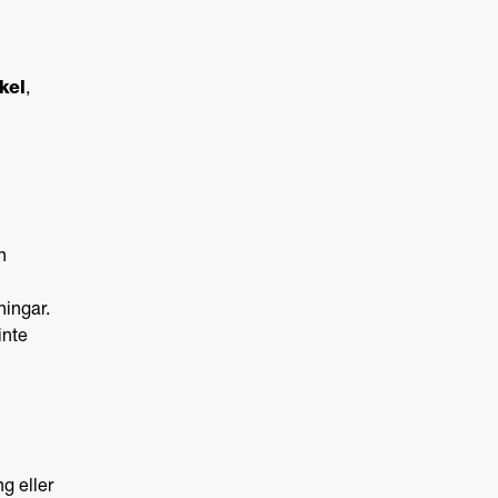
kel
,
n
ningar.
inte
ng eller