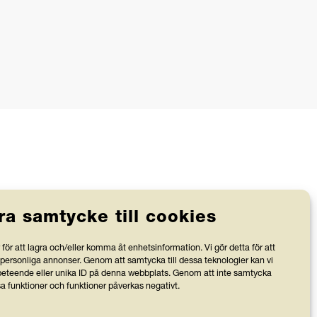
ra samtycke till cookies
Stiftelsen Friends granskas av
för att lagra och/eller komma åt enhetsinformation. Vi gör detta för att
Svensk Insamlingskontroll, vilka
 personliga annonser. Genom att samtycka till dessa teknologier kan vi
bevakar att organisationer med 90-
v
teende eller unika ID på denna webbplats. Genom att inte samtycka
sa funktioner och funktioner påverkas negativt.
konto använder minst 75 % av
intäkterna till verksamhetens