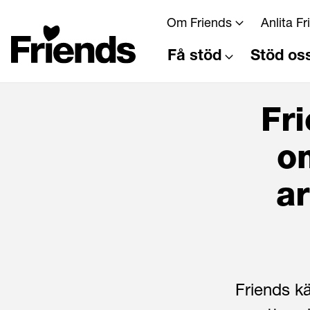
Om Friends
Anlita F
Få stöd
Stöd os
Fr
o
a
Friends kä