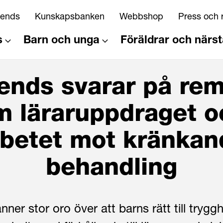
riends
Kunskapsbanken
Webbshop
Press och 
s
Barn och unga
Föräldrar och närs
iends svarar på rem
m läraruppdraget o
rbetet mot kränkan
behandling
nner stor oro över att barns rätt till tryggh