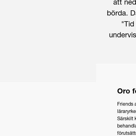
att ned
börda. Dä
"Tid
undervis
Oro f
Friends 
läraryrke
Särskilt 
behandla
förutsät