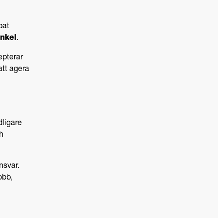
pat
nkel
.
epterar
att agera
ligare
ch
nsvar.
obb,