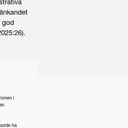
strativa
etänkandet
r god
2025:26).
ionen i
as.
 borde ha