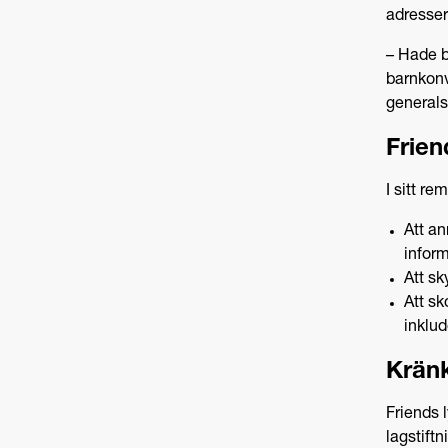
adresser
– Hade ba
barnkonv
generals
Frien
I sitt re
Att a
inform
Att sk
Att sk
inklud
Kränk
Friends l
lagstiftn