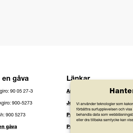
 en gåva
Länkar
Hante
giro: 90 05 27-3
Anlita Friends
giro: 900-5273
Jobba hos oss
Vi använder teknologier som kakor 
förbättra surfupplevelsen och visa
h: 900 5273
Prenumerera på nyhetsbre
behandla data som webbläsningsbe
eller dra tillbaka samtycke kan vis
en gåva
Press och rapporter