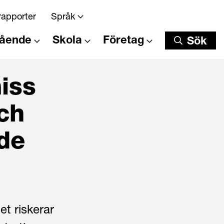
rapporter
Språk
tående
Skola
Företag
Sök
Sök
iss
ch
de
et riskerar