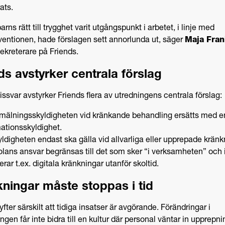
ats.
rns rätt till trygghet varit utgångspunkt i arbetet, i linje med
entionen, hade förslagen sett annorlunda ut, säger
Maja Fran
ekreterare på Friends.
ds avstyrker centrala förslag
missvar avstyrker Friends flera av utredningens centrala förslag:
nmälningsskyldigheten vid kränkande behandling ersätts med e
ationsskyldighet.
yldigheten endast ska gälla vid allvarliga eller upprepade kränk
olans ansvar begränsas till det som sker “i verksamheten” och 
erar t.ex. digitala kränkningar utanför skoltid.
ningar måste stoppas i tid
yfter särskilt att tidiga insatser är avgörande. Förändringar i
ingen får inte bidra till en kultur där personal väntar in upprepni