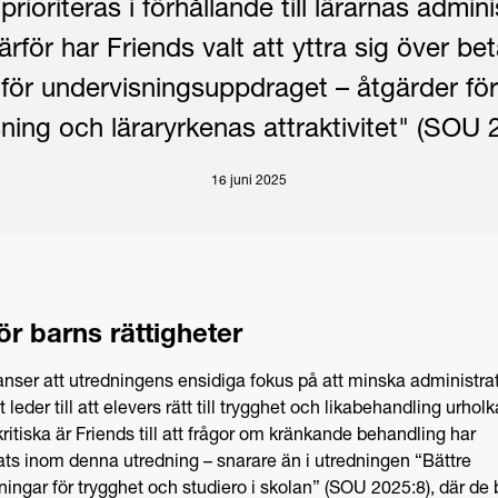
prioriteras i förhållande till lärarnas admini
rför har Friends valt att yttra sig över b
 för undervisningsuppdraget – åtgärder fö
ning och läraryrkenas attraktivitet" (SOU 
16 juni 2025
ör barns rättigheter
anser att utredningens ensidiga fokus på att minska administrat
t leder till att elevers rätt till trygghet och likabehandling urholk
kritiska är Friends till att frågor om kränkande behandling har
ts inom denna utredning – snarare än i utredningen “Bättre
tningar för trygghet och studiero i skolan” (SOU 2025:8), där de