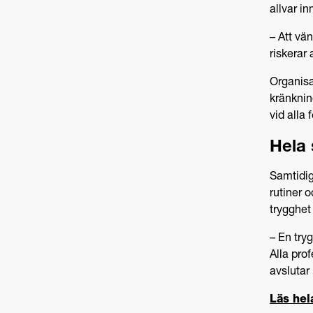
allvar i
– Att vän
riskerar
Organisa
kränknin
vid alla
Hela 
Samtidig
rutiner o
trygghet
– En try
Alla prof
avslutar
Läs hel