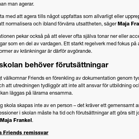
nnan man agerar.
ta med att agera tills något uppfattas som allvarligt eller uppre
 att normalisera och ibland förvärra utsattheten, säger
Maja Fra
tionen pekar också på att elever ofta själva tonar ner eller acc
gar som en del av vardagen. Ett starkt regelverk med fokus på 
 former av kränkningar är därför avgörande.
skolan behöver förutsättningar
t välkomnar Friends en förenkling av dokumentation genom tyd
ch att utredningen tydliggör att inte allt ansvar för utbildning o
 kan läggas på lärarna ensamma.
gg skola skapas inte av en person – det kräver ett gemensamt a
essioner i skolan måste ha tid och förutsättningar att göra sitt j
Maja Frankel
.
a Friends remissvar