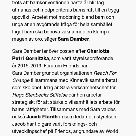
trots att barnkonventionen nästa år blir lag
utmanas och nedprioriteras barns rätt till en trygg
uppväxt. Arbetet mot mobbning bland barn och
unga är en avgörande fråga för hela samhället.
Inget barn ska behöva vakna med en klump i
magen av oro, säger
Sara
Damber
.
Sara
Damber
tar över posten efter
Charlotte
Petri
Gornitzka
, som varit styrelseordförande
år
2015-2019
. Förutom
Friends
har
Sara
Damber
grundat organisationen
Reach
For
Change
tillsammans med Kinnevik samt arbetat
som skolchef. Idag är Sara verksamhetschef för
Hugo Stenbecks Stiftelse
där hon arbetar
strategiskt för att stärka civilsamhällets arbete för
barns rättigheter. Tillsammans med Sara valdes
också
Jacob
Flärdh
in som ledamot i styrelsen.
Jacob har tidigare varit forsknings- och
utvecklingschef på Friends, är grundare av World