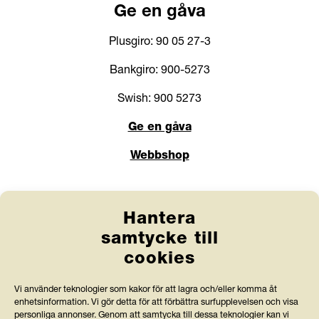
Ge en gåva
Plusgiro: 90 05 27-3
Bankgiro: 900-5273
Swish: 900 5273
Ge en gåva
Webbshop
Länkar
Hantera
Anlita Friends
samtycke till
cookies
Jobba hos oss
Prenumerera på nyhetsbrev
Vi använder teknologier som kakor för att lagra och/eller komma åt
enhetsinformation. Vi gör detta för att förbättra surfupplevelsen och visa
personliga annonser. Genom att samtycka till dessa teknologier kan vi
Press och rapporter