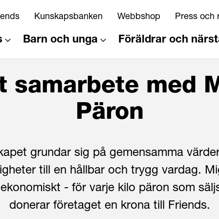
riends
Kunskapsbanken
Webbshop
Press och 
s
Barn och unga
Föräldrar och närs
t samarbete med 
Päron
kapet grundar sig på gemensamma värde
igheter till en hållbar och trygg vardag. M
 ekonomiskt - för varje kilo päron som sälj
donerar företaget en krona till Friends.