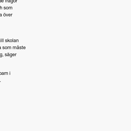
de frågor
och som
a över
ill skolan
na som måste
ng, säger
arn i
.