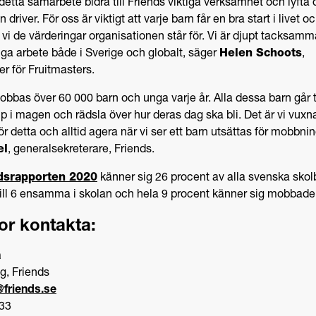
 detta samarbete bidra till Friends viktiga verksamhet och lyfta 
 driver. För oss är viktigt att varje barn får en bra start i livet 
 vi de värderingar organisationen står för. Vi är djupt tacksamm
iga arbete både i Sverige och globalt, säger
Helen Schoots
,
 för Fruitmasters.
obbas över 60 000 barn och unga varje år. Alla dessa barn går t
 i magen och rädsla över hur deras dag ska bli. Det är vi vux
ör detta och alltid agera när vi ser ett barn utsättas för mobbni
el
, generalsekreterare, Friends.
dsrapporten 2020
känner sig 26 procent av alla svenska skolb
till 6 ensamma i skolan och hela 9 procent känner sig mobbade
or kontakta:
a
g, Friends
friends.se
 33