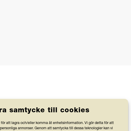
ra samtycke till cookies
Stiftelsen Friends granskas av
för att lagra och/eller komma åt enhetsinformation. Vi gör detta för att
Svensk Insamlingskontroll, vilka
 personliga annonser. Genom att samtycka till dessa teknologier kan vi