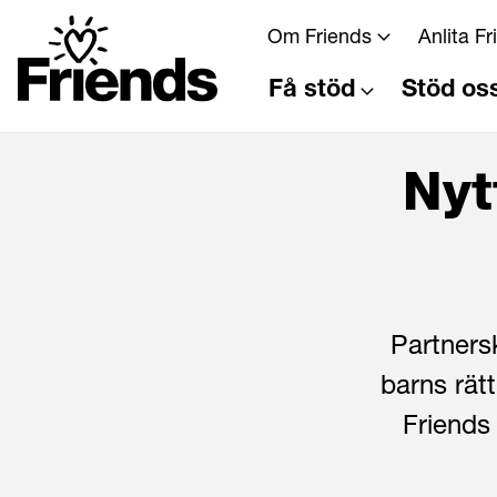
Om Friends
Anlita F
Få stöd
Stöd os
Nyt
Partners
barns rätt
Friends