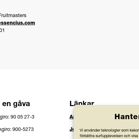
Fruitmasters
essencius.com
 01
 en gåva
Länkar
Hante
giro: 90 05 27-3
Anlita Friends
giro: 900-5273
Jobba hos oss
Vi använder teknologier som kakor 
förbättra surfupplevelsen och visa