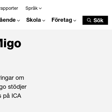
rapporter
Språk
tående
Skola
Företag
Sök
Sök
Migo
ringar om
igo stödjer
s på ICA