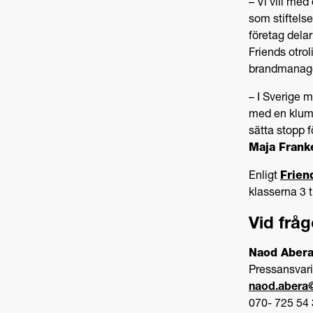
– Vi vill med
som stiftelsen
företag delar
Friends otrol
brandmanager
– I Sverige m
med en klump
sätta stopp f
Maja Frank
Enligt
Frien
klasserna 3 
Vid fråg
Naod Aber
Pressansvari
naod.abera@
070- 725 54