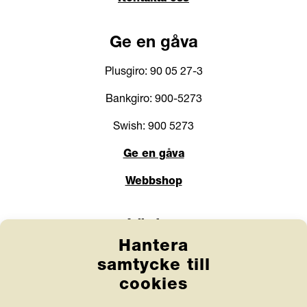
Ge en gåva
Plusgiro: 90 05 27-3
Bankgiro: 900-5273
Swish: 900 5273
Ge en gåva
Webbshop
Länkar
Hantera
Anlita Friends
samtycke till
Jobba hos oss
cookies