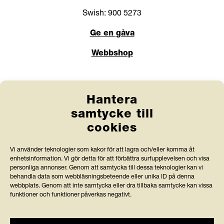
Swish: 900 5273
Ge en gåva
Webbshop
Länkar
Hantera
Anlita Friends
samtycke till
cookies
Jobba hos oss
Prenumerera på nyhetsbrev
Vi använder teknologier som kakor för att lagra och/eller komma åt
enhetsinformation. Vi gör detta för att förbättra surfupplevelsen och visa
Press och rapporter
personliga annonser. Genom att samtycka till dessa teknologier kan vi
behandla data som webbläsningsbeteende eller unika ID på denna
webbplats. Genom att inte samtycka eller dra tillbaka samtycke kan vissa
Styrdokument och köpvillkor
funktioner och funktioner påverkas negativt.