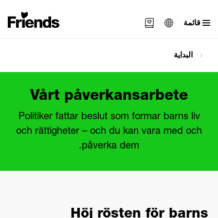
قائمة
Svenska
البداية
English
العربية
Vårt påverkansarbete
Politiker fattar beslut som formar barns liv
och rättigheter – och du kan vara med och
påverka dem.
Höj rösten för barns