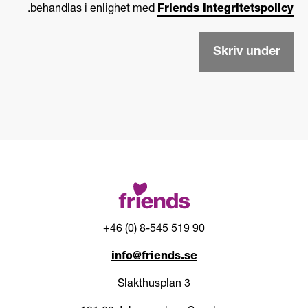
ö
r
.
behandlas i enlighet med
Friends integritetspolicy
r
y
n
s
a
Skriv under
s
m
r
n
u
K
t
r
o
y
r
s
*
s
r
u
t
o
+46 (0) 8-545 519 90
r
E
info@friends.se
f
Slakthusplan 3
t
e