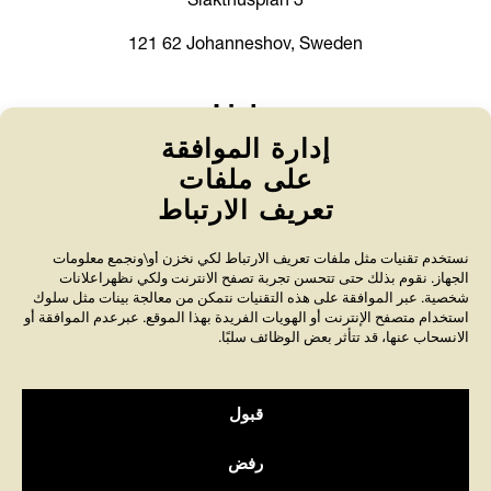
Slakthusplan 3
121 62 Johanneshov, Sweden
Links
إدارة الموافقة
World Anti-Bullying Forum
على ملفات
About bullying
تعريف الارتباط
Policies
نستخدم تقنيات مثل ملفات تعريف الارتباط لكي نخزن أو\ونجمع معلومات
الجهاز. نقوم بذلك حتى تتحسن تجربة تصفح الانترنت ولكي نظهراعلانات
Contact us
شخصية. عبر الموافقة على هذه التقنيات نتمكن من معالجة بينات مثل سلوك
استخدام متصفح الإنترنت أو الهويات الفريدة بهذا الموقع. عبرعدم الموافقة أو
الانسحاب عنها، قد تتأثر بعض الوظائف سلبًا.
قبول
Friends’ 90-account is audited annually by Svensk
Insamlingskontroll, which ensure that at least 75
رفض
percent of the revenue is used for the intended purpose