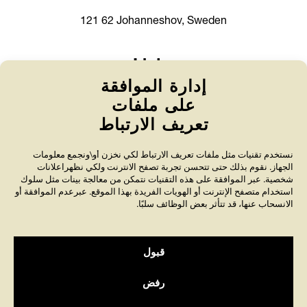
121 62 Johanneshov, Sweden
Links
إدارة الموافقة
World Anti-Bullying Forum
على ملفات
About bullying
تعريف الارتباط
Policies
نستخدم تقنيات مثل ملفات تعريف الارتباط لكي نخزن أو\ونجمع معلومات
الجهاز. نقوم بذلك حتى تتحسن تجربة تصفح الانترنت ولكي نظهراعلانات
Contact us
شخصية. عبر الموافقة على هذه التقنيات نتمكن من معالجة بينات مثل سلوك
استخدام متصفح الإنترنت أو الهويات الفريدة بهذا الموقع. عبرعدم الموافقة أو
الانسحاب عنها، قد تتأثر بعض الوظائف سلبًا.
قبول
Friends’ 90-account is audited annually by Svensk
Insamlingskontroll, which ensure that at least 75
رفض
percent of the revenue is used for the intended purpose