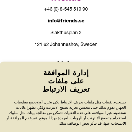
+46 (0) 8-545 519 90
info@friends.se
Slakthusplan 3
121 62 Johanneshov, Sweden
Links
إدارة الموافقة
World Anti-Bullying Forum
على ملفات
About bullying
تعريف الارتباط
Policies
نستخدم تقنيات مثل ملفات تعريف الارتباط لكي نخزن أو\ونجمع معلومات
الجهاز. نقوم بذلك حتى تتحسن تجربة تصفح الانترنت ولكي نظهراعلانات
Contact us
شخصية. عبر الموافقة على هذه التقنيات نتمكن من معالجة بينات مثل سلوك
استخدام متصفح الإنترنت أو الهويات الفريدة بهذا الموقع. عبرعدم الموافقة أو
الانسحاب عنها، قد تتأثر بعض الوظائف سلبًا.