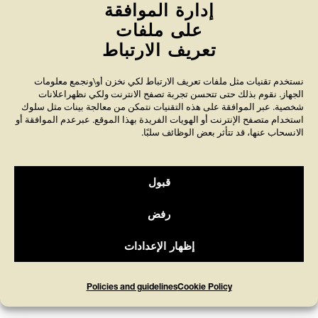
إدارة الموافقة
World Anti-Bullying Forum
على ملفات
About bullying
تعريف الارتباط
Policies
نستخدم تقنيات مثل ملفات تعريف الارتباط لكي نخزن أو\ونجمع معلومات
الجهاز. نقوم بذلك حتى تتحسن تجربة تصفح الانترنت ولكي نظهراعلانات
Contact us
شخصية. عبر الموافقة على هذه التقنيات نتمكن من معالجة بينات مثل سلوك
استخدام متصفح الإنترنت أو الهويات الفريدة بهذا الموقع. عبرعدم الموافقة أو
الانسحاب عنها، قد تتأثر بعض الوظائف سلبًا.
قبول
Friends’ 90-account is audited annually by Svensk
Insamlingskontroll, which ensure that at least 75
رفض
percent of the revenue is used for the intended purpose
and that no more than 25 percent of the revenue is
إظهار الإعدادات
allocated to costs for fundraising and administration.
Policies and guidelines
Cookie Policy